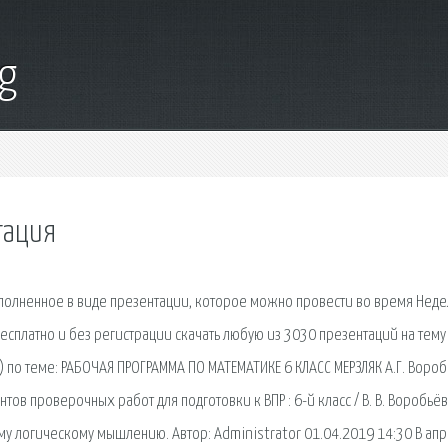
g
тация
ыполненное в виде презентации, которое можно провести во время Нед
платно и без регистрации скачать любую из 3030 презентаций на тему
 по теме: РАБОЧАЯ ПРОГРАММА ПО МАТЕМАТИКЕ 6 КЛАСС МЕРЗЛЯК А.Г. Вороб
ов проверочных работ для подготовки к ВПР : 6-й класс / В. В. Воробьёв
ому логическому мышлению. Автор: Administrator 01.04.2019 14:30 В ап