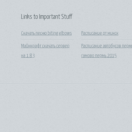
Links to Important Stuff
Скачать песню biting elbows
Расписание рт минск
Майнкрафт скачать сервер
Расписание автобусов перм
на 1 8 3
гамово пермь 2015