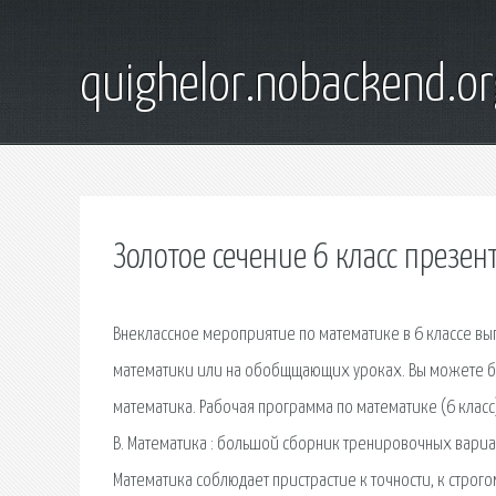
quighelor.nobackend.or
Золотое сечение 6 класс презен
Внеклассное мероприятие по математике в 6 классе в
математики или на обобщщающих уроках. Вы можете бес
математика. Рабочая программа по математике (6 класс)
В. Математика : большой сборник тренировочных вариант
Математика соблюдает пристрастие к точности, к строг