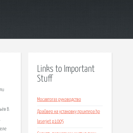
Links to Important
Stuff
ели
Мосавтогаз руководство
ьёв В.
Драйвер на установку принтера hp
.
laserjet p1005
реле