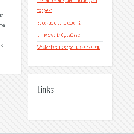
Скачать смешарики чистые руки
торрент
ые
Высокие ставки сезон 2
тра
D link dwa 140 драйвер
ых
Wexler tab 10is прошивка скачать
Links