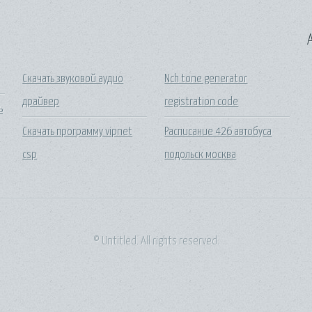
A
Скачать звуковой аудио
Nch tone generator
драйвер
registration code
ь
Скачать программу vipnet
Расписание 426 автобуса
csp
подольск москва
© Untitled. All rights reserved.