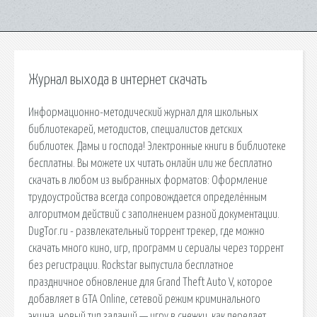
Журнал выхода в интернет скачать
Информационно-методический журнал для школьных
библиотекарей, методистов, специалистов детских
библиотек. Дамы и господа! Электронные книги в библиотеке
бесплатны. Вы можете их читать онлайн или же бесплатно
скачать в любом из выбранных форматов: Оформление
трудоустройства всегда сопровождается определённым
алгоритмом действий с заполнением разной документации.
DugTor.ru - развлекательный торрент трекер, где можно
скачать много кино, игр, программ и сериалы через торрент
без регистрации. Rockstar выпустила бесплатное
праздничное обновление для Grand Theft Auto V, которое
добавляет в GTA Online, сетевой режим криминального
экшна, новый тип заданий — игру в снежки, как передает