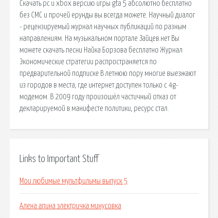
Скачать pc и xbox версию игры gta 5 абсолютно бесплатно
без СМС и прочей ерунды вы всегда можете. Научный диалог
- рецензируемый журнал научных публикаций по разным
направлениям. На музыкальном портале Зайцев.нет Вы
можете скачать песни Найка Борзова бесплатно Журнал
Экономические стратегии распространяется по
предварительной подписке В летнюю пору многие выезжают
из городов в места, где интернет доступен только с 4g-
модемом. В 2009 году произошёл частичный отказ от
декларируемой в манифесте политики, ресурс стал.
Links to Important Stuff
Мои любимые мультфильмы выпуск 5
Алена апина электричка минусовка