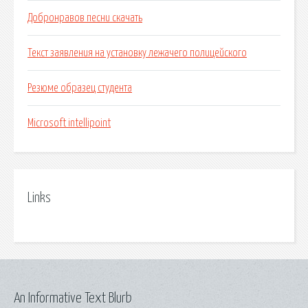
Добронравов песни скачать
Текст заявления на установку лежачего полицейского
Резюме образец студента
Microsoft intellipoint
Links
An Informative Text Blurb