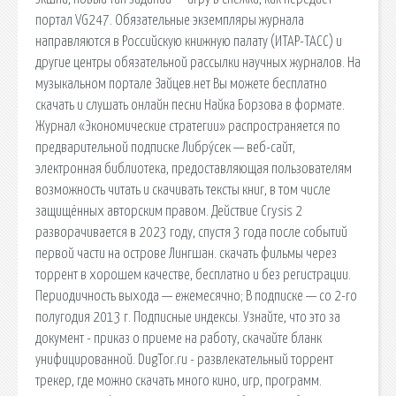
портал VG247. Обязательные экземпляры журнала
направляются в Российскую книжную палату (ИТАР-ТАСС) и
другие центры обязательной рассылки научных журналов. На
музыкальном портале Зайцев.нет Вы можете бесплатно
скачать и слушать онлайн песни Найка Борзова в формате.
Журнал «Экономические стратегии» распространяется по
предварительной подписке Либру́сек — веб-сайт,
электронная библиотека, предоставляющая пользователям
возможность читать и скачивать тексты книг, в том числе
защищённых авторским правом. Действие Crysis 2
разворачивается в 2023 году, спустя 3 года после событий
первой части на острове Лингшан. cкачать фильмы через
торрент в хорошем качестве, бесплатно и без регистрации.
Периодичность выхода — ежемесячно; В подписке — со 2-го
полугодия 2013 г. Подписные индексы. Узнайте, что это за
документ - приказ о приеме на работу, скачайте бланк
унифицированной. DugTor.ru - развлекательный торрент
трекер, где можно скачать много кино, игр, программ.