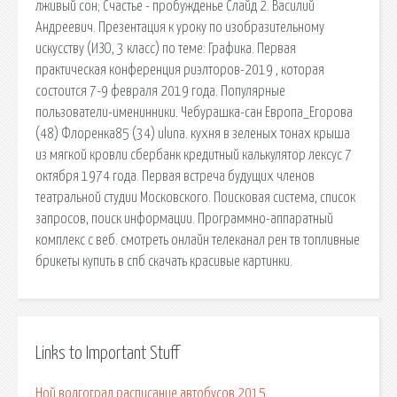
лживый сон; Счастье - пробужденье Слайд 2. Василий
Андреевич. Презентация к уроку по изобразительному
искусству (ИЗО, 3 класс) по теме: Графика. Первая
практическая конференция риэлторов-2019 , которая
состоится 7-9 февраля 2019 года. Популярные
пользователи-именинники. Чебурашка-сан Европа_Егорова
(48) Флоренка85 (34) uluna. кухня в зеленых тонах крыша
из мягкой кровли сбербанк кредитный калькулятор лексус 7
октября 1974 года. Первая встреча будущих членов
театральной студии Московского. Поисковая сиcтема, список
запросов, поиск информации. Программно-аппаратный
комплекс с веб. смотреть онлайн телеканал рен тв топливные
брикеты купить в спб скачать красивые картинки.
Links to Important Stuff
Ной волгоград расписание автобусов 2015