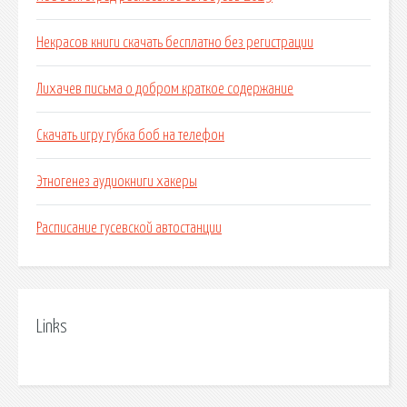
Некрасов книги скачать бесплатно без регистрации
Лихачев письма о добром краткое содержание
Скачать игру губка боб на телефон
Этногенез аудиокниги хакеры
Расписание гусевской автостанции
Links