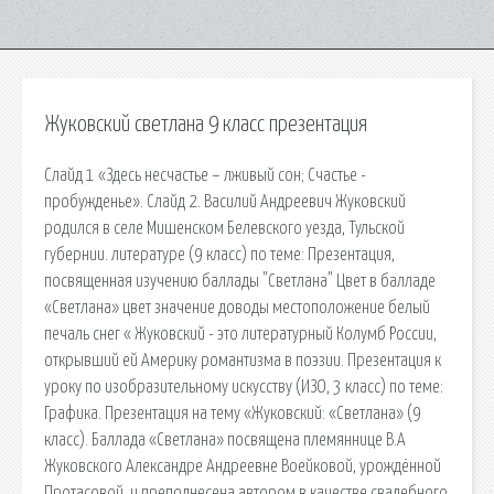
Жуковский светлана 9 класс презентация
Слайд 1 «Здесь несчастье – лживый сон; Счастье -
пробужденье». Слайд 2. Василий Андреевич Жуковский
родился в селе Мишенском Белевского уезда, Тульской
губернии. литературе (9 класс) по теме: Презентация,
посвященная изучению баллады "Светлана" Цвет в балладе
«Светлана» цвет значение доводы местоположение белый
печаль снег « Жуковский - это литературный Колумб России,
открывший ей Америку романтизма в поэзии. Презентация к
уроку по изобразительному искусству (ИЗО, 3 класс) по теме:
Графика. Презентация на тему «Жуковский: «Светлана» (9
класс). Баллада «Светлана» посвящена племяннице В.А
Жуковского Александре Андреевне Воейковой, урождённой
Протасовой, и преподнесена автором в качестве свадебного