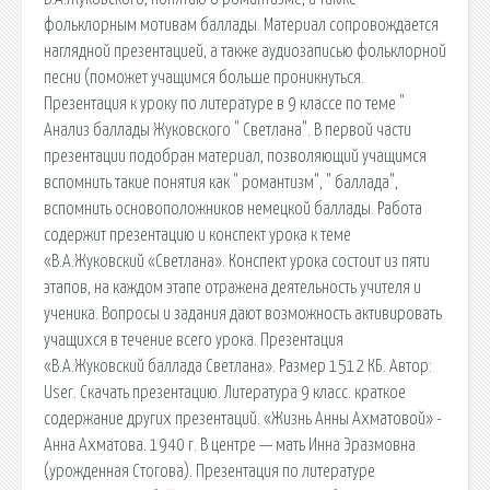
фольклорным мотивам баллады. Материал сопровождается
наглядной презентацией, а также аудиозаписью фольклорной
песни (поможет учащимся больше проникнуться.
Презентация к уроку по литературе в 9 классе по теме "
Анализ баллады Жуковского " Светлана". В первой части
презентации подобран материал, позволяющий учащимся
вспомнить такие понятия как " романтизм", " баллада",
вспомнить основоположников немецкой баллады. Работа
содержит презентацию и конспект урока к теме
«В.А.Жуковский «Светлана». Конспект урока состоит из пяти
этапов, на каждом этапе отражена деятельность учителя и
ученика. Вопросы и задания дают возможность активировать
учащихся в течение всего урока. Презентация
«В.А.Жуковский баллада Светлана». Размер 1512 КБ. Автор:
User. Скачать презентацию. Литература 9 класс. краткое
содержание других презентаций. «Жизнь Анны Ахматовой» -
Анна Ахматова. 1940 г. В центре — мать Инна Эразмовна
(урожденная Стогова). Презентация по литературе