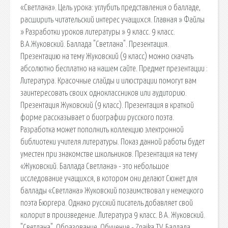
«Светлана». Цель урока: углубить представления о балладе,
расширить читательский интерес учащихся. Главная » Файлы
» Разработки уроков литературы » 9 класс. 9 класс.
В.А.Жуковский. Баллада "Светлана". Презентация.
Презентацию на тему Жуковский (9 класс) можно скачать
абсолютно бесплатно на нашем сайте. Предмет презентации :
Литература. Красочные слайды и илюстрации помогут вам
заинтересовать своих одноклассников или аудиторию.
Презентация Жуковский (9 класс). Презентация в краткой
форме рассказывает о биографии русского поэта.
Разработка может пополнить коллекцию электронной
библиотеки учителя литературы. Показ данной работы будет
уместен при знакомстве школьников. Презентация на тему
«Жуковский. Баллада Светлана» - это небольшое
исследование учащихся, в котором они делают Сюжет для
баллады «Светлана» Жуковский позаимствовал у немецкого
поэта Бюргера. Однако русский писатель добавляет свой
колорит в произведение. Литература 9 класс. В А. Жуковский.
"Светлана". Образование. Обучение - Znaika TV. Баллада