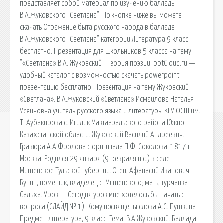
представляет собой материал по изучению баллады
В.А.Жуковского "Светлана". По кнопке ниже вы можете
скачать Отражение быта русского народа в балладе
В.А.Жуковского "Светлана" категории Литература 9 класс
бесплатно. Презентация для школьников 5 класса на тему
"«Светлана» В.А. Жуковский " Теория поэзии. pptCloud.ru —
удобный каталог с возможностью скачать powerpoint
презентацию бесплатно. Презентация на тему Жуковский
«Светлана». В.А.Жуковский «Светлана» Исмаилова Наталья
Усеиновна учитель русского языка и литературы КГУ ОСШ им.
Т. Аубакирова с. Игилик Мактааральского района Южно-
Казахстанской области. Жуковский Василий Андреевич.
Гравюра А.А.Фролова с оригинала П.Ф. Соколова. 1817 г.
Москва. Родился 29 января (9 февраля н.с.) в селе
Мишенское Тульской губернии. Отец, Афанасий Иванович
Бунин, помещик, владелец с. Мишенского; мать, турчанка
Сальха. Урок - - Сегодня урок мне хотелось бы начать с
вопроса (СЛАЙД № 1). Кому посвящены слова А.С. Пушкина
Предмет: литература, 9 класс. Тема: В.А.Жуковский. Баллада