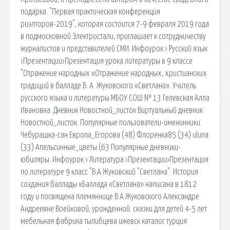
подарка. "Первая практическая конференция
риэлторов-2019", которая состоится 7-9 февраля 2019 года
в подмосковной Электростали, приглашает к сотрудничеству
журналистов и представителей СМИ. Инфоурок › Русский язык
›Презентации›Презентация урока литературы в 9 классе
"Отражение народных «Отражение народных, христианских
традиций в балладе В. А. Жуковского «Светлана». Учитель
русского языка и литературы МБОУ СОШ № 13 Гелевская Алла
Ивановна. Дневник Новостной_листок Виртуальный дневник
Новостной_листок. Популярные пользователи-именинники.
Чебурашка-сан Европа_Егорова (48) Флоренка85 (34) uluna
(33) Апельсинные_цветы (63 Популярные дневники-
юбиляры. Инфоурок › Литература ›Презентации›Презентация
по литературе 9 класс "В.А.Жуковский "Светлана". История
создания баллады «Баллада «Светлана» написана в 1812
году и посвящена племяннице В.А.Жуковского Александре
Андреевне Воейковой, урожденной. сказки для детей 4-5 лет
мебельная фабрика тылибцева ижевск каталог турция