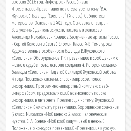
ироссия 2016 год. Инфоурок › Русский язык
›Презентации›Презентация по литературе на тему "В.А.
Жуковский. Баллада "Светлана" (9 класс). библиотека
материалов. Основан в 1991 году. Основатели театра -
Заслуженный деятель искусств, писатель и режиссер
Александр Михайлович Кравцов,Заслуженные артисты России
- Сергей Кокорин и Сергей Блохин. Класс: 9-Б. Тема урока:
Художественные особенности баллады В.Жуковского
«Светлана». Оборудование: ПК, презентации к сообщениям о
жизни и судьбе поэта, истории создания 4. История создания
баллады «Светлана». Над этой балладой Жуковский работал
4 года. Поисковая сиcтема, список запросов, поиск
информации. Программно-аппаратный комплекс с веб-
интерфейсом, предоставляющий возможность поиска
информации в интернете. Презентация на тему: Жуковский
«Светлана». Скачать эту презентацию. Бородинское сражение
5 класс. Михалков «Мой щенок» 2 класс. Человеческие
чувства. С. А. Есенин «Мой край задумчивый и нежный.
Положение о конкурсе презентаций «Презентация к уроку».