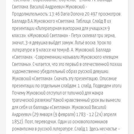
Светлана. Василий Андреевич Жуковский -
Продолжительность: 13:46 Daria Donova 20 497 просмотров.
Баллада В.А.Жуковского «Светлана. Таблица. Слайд 8 из
презентации «Литературная викторина для учащихся 9
класса». «Жуковский Светлана» - Петух склевал три зерна,
значит, 3-я девушка выйдет замуж. Литьё воска. Урок по
литературе в 9 классе на тему«В. А. Жуковский. Баллада
«Светлана». -Современники называли Жуковского «певцом
Светланы». Считается, что это первый в отечественной поэзии
художественно убедительный образ русской девушки.
Жуковский «Светлана». Скачать эту презентацию. Описание
презентации по отдельным слайдам: 1 слайд. Подведем итоги
Почему Жуковский отступил от типичной для жанра
трагической развязки? Какой нравственный урок вы вынесли
для себя из баллады «Светлана». Жуковский Василий
Андреевич (29 января (9 февраля) 1783 - 12 (24) апреля
1852). Поэт, переводчик. Один из основоположников
романтизма в русской литературе. Слайд 1 Здесь несчастье –