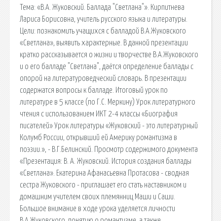
Тема: «В.А. Жуковский. Баллада "Светлана"». Кирпитнева
Лариса Борисовна, учитель русского языка и литературы.
Цели: познакомить учащихся с балладой В.А.Жуковского
«Светлана», выявить характерные. В данной презентации
кратко рассказывается о жизни и творчестве В.А.Жуковского
и о его балладе "Светлана", даётся определение баллады с
опорой на литературоведческий словарь. В презентации
содержатся вопросы к балладе. Итоговый урок по
литературе в 5 классе (по Г.С. Меркину) Урок литературного
чтения с использованием ИКТ 2-4 классы «Биография
писателей» Урок литературы «Жуковский - это литературный
Колумб России, открывший ей Америку романтизма в
поэзии.», - В.Г.Белинский. Просмотр содержимого документа
«Презентация: В. А. Жуковский. История создания баллады
«Светлана». Екатерина Афанасьевна Протасова - сводная
сестра Жуковского - приглашает его стать наставником и
домашним учителем своих племянниц Маши и Саши.
Большое внимание в ходе урока уделяется личности
В.А.Жуковского, понятию о романтизме, а также