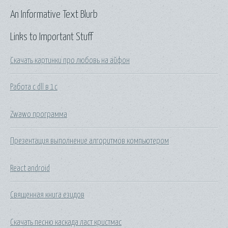
An Informative Text Blurb
Links to Important Stuff
Скачать картинки про любовь на айфон
Работа с dll в 1с
Zwawo программа
Презентация выполнение алгоритмов компьютером
React android
Священная книга езидов
Скачать песню каскада ласт кристмас