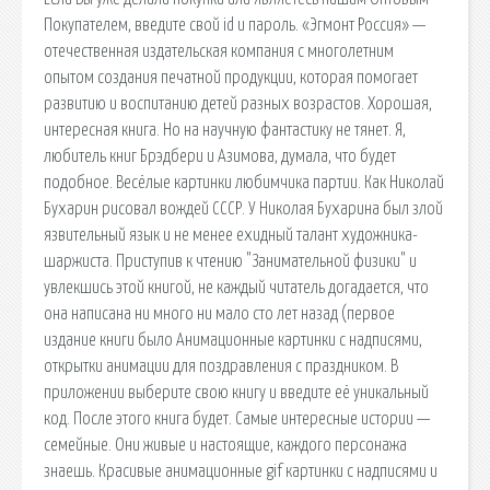
Покупателем, введите свой id и пароль. «Эгмонт Россия» —
отечественная издательская компания с многолетним
опытом создания печатной продукции, которая помогает
развитию и воспитанию детей разных возрастов. Хорошая,
интересная книга. Но на научную фантастику не тянет. Я,
любитель книг Брэдбери и Азимова, думала, что будет
подобное. Весёлые картинки любимчика партии. Как Николай
Бухарин рисовал вождей СССР. У Николая Бухарина был злой
язвительный язык и не менее ехидный талант художника-
шаржиста. Приступив к чтению "Занимательной физики" и
увлекшись этой книгой, не каждый читатель догадается, что
она написана ни много ни мало сто лет назад (первое
издание книги было Анимационные картинки с надписями,
открытки анимации для поздравления с праздником. В
приложении выберите свою книгу и введите её уникальный
код. После этого книга будет. Самые интересные истории —
семейные. Они живые и настоящие, каждого персонажа
знаешь. Красивые анимационные gif картинки с надписями и