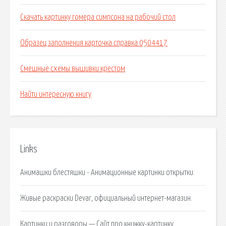
Скачать картинку гомера симпсона на рабочий стол
Образец заполнения карточка справка 0504417
Смешные схемы вышивки крестом
Найти интересную книгу
Links
Анимашки блестяшки - Анимационные картинки открытки.
Живые раскраски Devar, официальный интернет-магазин.
Картинки и разговоры — Сайт про книжку-картинку.