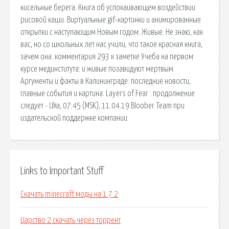
кисельные берега. Книга об успокаивающем воздействии
рисовой каши. Виртуальные gif-картинки и анимированные
открытки с наступающим Новым годом. Живые. Не знаю, как
вас, но со школьных лет нас учили, что такое красная книга,
зачем она. комментария 293 к заметке Учеба на первом
курсе мединститута: и живые позавидуют мертвым.
Аргументы и факты в Калининграде: последние новости,
главные события и картина. Layers of Fear : продолжение
следует - Uka, 07:45 (MSK), 11.04.19 Bloober Team при
издательской поддержке компании.
Links to Important Stuff
Скачать minecraft моды на 1 7 2
Царство 2 скачать через торрент