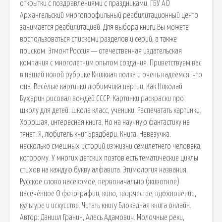
открытки с поздравлениями с праздниками. ГБУ АО
Архангельский многопрофильный реабилитационный центр
занимается реабилитацией. Для выбора книги Вы можете
воспользоваться списками разделов и серий, а также
поиском. Эгмонт Россия — отечественная издательская
компания с многолетним опытом создания. Приветствуем вас
в нашей новой рубрике Книжная полка и очень надеемся, что
она. Весёлые картинки любимчика партии. Как Николай
Бухарин рисовал вождей СССР. Картинки раскраски про
школу для детей: школа класс, ученики. Распечатать картинки.
Хорошая, интересная книга. Но на научную фантастику не
тянет. Я, любитель книг Брэдбери. Книга: Невезучка:
несколько смешных историй из жизни семилетнего человека,
которому. У многих детских поэтов есть тематические циклы
стихов на каждую букву алфавита. Этимология названия.
Русское слово насекомое, первоначально (животное)
насечённое О фотографии, кино, творчестве, вдохновении,
культуре и искусстве. Читать книгу Блокадная книга онлайн.
Автор: Даниил Гранин, Алесь Адамович. Молочные реки,