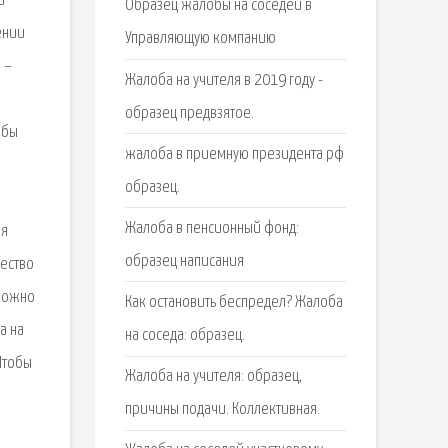
и
Образец жалобы на соседей в
ении
Управляющую компанию
 –
Жалоба на учителя в 2019 году -
образец предвзятое.
обы
жалоба в приемную президента рф
образец.
Жалоба в пенсионный фонд:
ия
образец написания
чество
 можно
Как остановить беспредел? Жалоба
а на
на соседа: образец.
Чтобы
Жалоба на учителя: образец,
причины подачи. Коллективная.