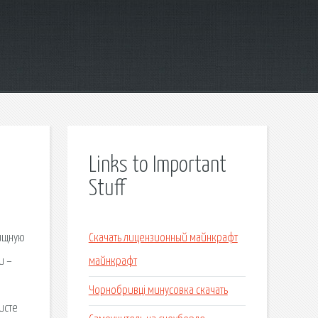
Links to Important
Stuff
,
лищную
Скачать лицензионный майнкрафт
и –
майнкрафт
Чорнобривці минусовка скачать
исте