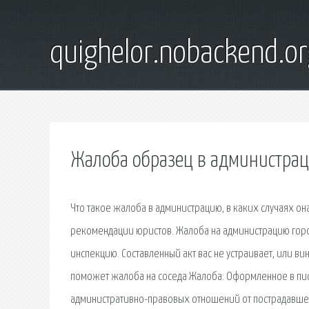
quighelor.nobackend.or
Жалоба образец в администра
Что такое жалоба в администрацию, в каких случаях он
рекомендации юристов. Жалоба на администрацию горо
инспекцию. Составленный акт вас не устраивает, или 
поможет жалоба на соседа Жалоба: Оформленное в пис
административно-правовых отношений от пострадавшей 