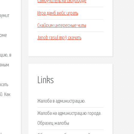
Самоучитель на сноуборде
Игра дамб вейс играть
шумит
Скайрим интересные читы
доме
Janob rasul mp3 скачать
цию, в
овным
Links
сать
й. Как
Жалоба в администрацию.
Жалоба на администрацию города.
Образец жалобы