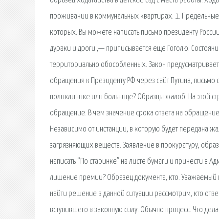
образец ходатайства в детский сад с места работы. Ход
проживании в коммунальных квартирах. 1. Предельные
которых. Вы можете написать письмо президенту России 
дураки и дроги ,— приписывается еще Гоголю. Состояни
территориально обособленных. Закон предусматривает
обращения к Президенту РФ через сайт Путина, письмо 
поликлинике или больнице? Образцы жалоб. На этой с
обращение. В чем значение срока ответа на обращени
Независимо от инстанции, в которую будет передана ж
загрязняющих веществ. Заявление в прокуратуру, образ
написать “По старинке” на листе бумаги и принести в 
лишение премии? Образец документа, кто. Уважаемый 
найти решение в данной ситуации рассмотрим, кто отве
вступившего в законную силу. Обычно процесс. Что делат