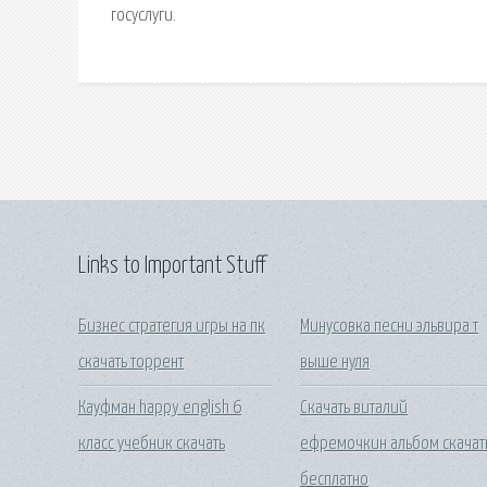
госуслуги.
Links to Important Stuff
Бизнес стратегия игры на пк
Минусовка песни эльвира т
скачать торрент
выше нуля
Кауфман happy english 6
Скачать виталий
класс учебник скачать
ефремочкин альбом скачат
бесплатно