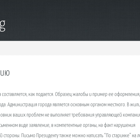
g
цию
а составляется, как подается. Образец жалобы и пример ее оформления
да. Администрация города является основным органом местного. В жи
виновник ваших проблем не выполняет требования управляющей компани
ьменном виде заявление, в компетентные органы, на факт нарушения
стороны. Письмо Президенту также можно написать “По старинке” на л