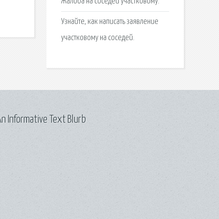
Жалоба на соседей участковому.
Узнайте, как написать заявление
участковому на соседей.
n Informative Text Blurb