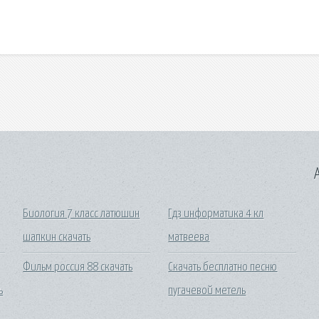
A
Биология 7 класс латюшин
Гдз информатика 4 кл
шапкин скачать
матвеева
Фильм россия 88 скачать
Скачать бесплатно песню
ь
пугачевой метель