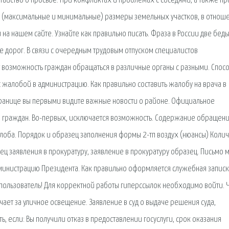
атайство о просьбе. При конфликтах и проблемах с соседями, а также пр
 (максимальные и минимальные) размеры земельных участков, в отнош
на нашем сайте. Узнайте как правильно писать. Фраза в России две беды
е дорог. В связи с очередным трудовым отпуском специалистов
 возможность граждан обращаться в различные органы с разными. Спос
с жалобой в администрацию. Как правильно составить жалобу на врача в
транице вы первыми видите важные новости о районе. Официальное
е граждан. Во-первых, исключается возможность. Содержание обращен
алоба. Порядок и образец заполнения формы 2-тп воздух (нюансы) Коли
ец заявления в прокуратуру, заявление в прокуратуру образец. Письмо
Администрацию Президента. Как правильно оформляется служебная записк
пользователь! Для корректной работы гиперссылок необходимо войти. 
чает за уличное освещение. Заявление в суд о выдаче решения суда,
ь, если: Вы получили отказ в предоставлении госуслуги, срок оказания