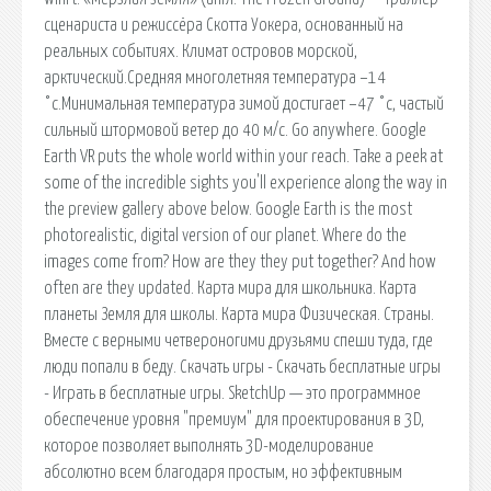
сценариста и режиссёра Скотта Уокера, основанный на
реальных событиях. Климат островов морской,
арктический.Средняя многолетняя температура −14
°c.Минимальная температура зимой достигает −47 °c, частый
сильный штормовой ветер до 40 м/с. Go anywhere. Google
Earth VR puts the whole world within your reach. Take a peek at
some of the incredible sights you'll experience along the way in
the preview gallery above below. Google Earth is the most
photorealistic, digital version of our planet. Where do the
images come from? How are they they put together? And how
often are they updated. Карта мира для школьника. Карта
планеты Земля для школы. Карта мира Физическая. Страны.
Вместе с верными четвероногими друзьями спеши туда, где
люди попали в беду. Скачать игры - Скачать бесплатные игры
- Играть в бесплатные игры. SketchUp — это программное
обеспечение уровня "премиум" для проектирования в 3D,
которое позволяет выполнять 3D-моделирование
абсолютно всем благодаря простым, но эффективным