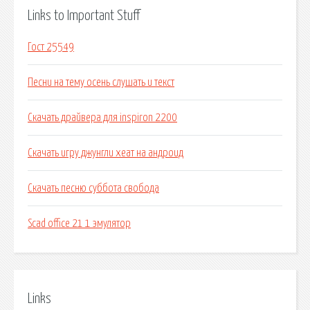
Links to Important Stuff
Гост 25549
Песни на тему осень слушать и текст
Скачать драйвера для inspiron 2200
Скачать игру джунгли хеат на андроид
Скачать песню суббота свобода
Scad office 21 1 эмулятор
Links