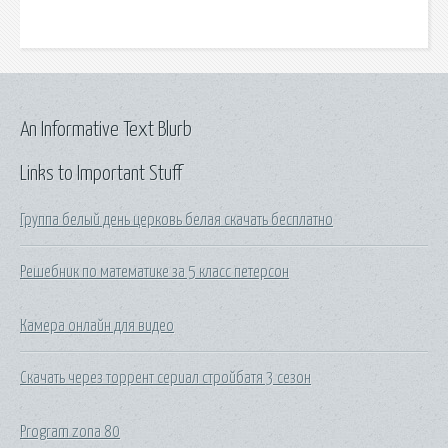
An Informative Text Blurb
Links to Important Stuff
Группа белый день церковь белая скачать бесплатно
Решебник по математике за 5 класс петерсон
Камера онлайн для видео
Скачать через торрент сериал стройбатя 3 сезон
Program zona 80