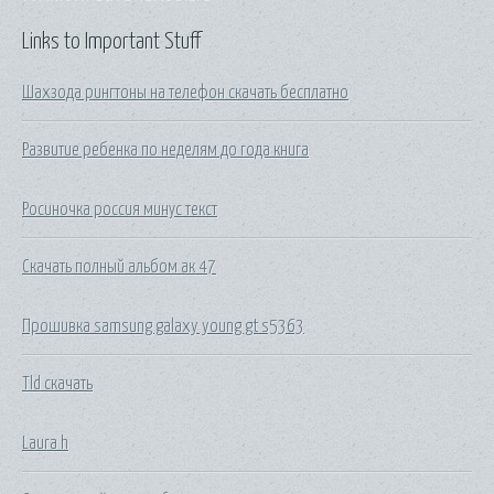
Links to Important Stuff
Шахзода рингтоны на телефон скачать бесплатно
Развитие ребенка по неделям до года книга
Росиночка россия минус текст
Скачать полный альбом ак 47
Прошивка samsung galaxy young gt s5363
Tld скачать
Laura h