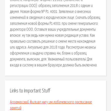
регистрации ООО): образец заполнения 2018 с одним и
двумя. Новая форма № Р1 4001 Заявление о внесении
изменений в сведения о юридическом лице. Скачать образец
заполнения новой формы Р14001 при смене генерального
директора ООО. Оставьте ваши учредительные документы
впокое. ну так ведь нам нужна новая редакция устава. Как
правильно составить решение о смене места нахождения
или адреса. Актуально для 2018 года. Рассмотрим нюансы
оформления и выдачи справки 4н, бланк и образец
документа, выясним, для. Уважаемый пользователь! Для
входа в систему в вашем браузере должна быть включена.
Links to Important Stuff
Арзамасский филиал ннгу им лобачевского расписание
занятий