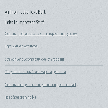
An Informative Text Blurb
Links to Important Stuff
Скачать гриффины все сезоны торрент на русском
Картинки калькулятора
Skrewdriver дискография скачать торрент
Минус песни старый клен марина девятова
Скачать скин девочки с наушниками для minecraft
Преобразовать пдф в