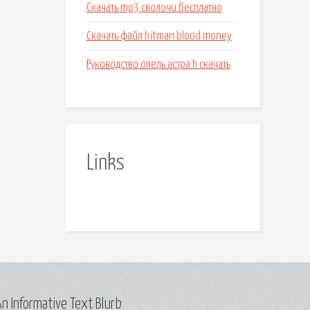
Скачать mp3 сволочи бесплатно
Скачать файл hitman blood money
Руководство опель астра h скачать
Links
n Informative Text Blurb