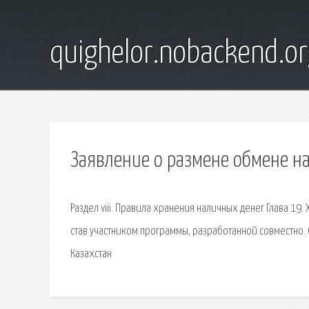
quighelor.nobackend.or
Заявление о размене обмене н
Раздел viii. Правила хранения наличных денег Глава 19
став участником программы, разработанной совместно.
Казахстан