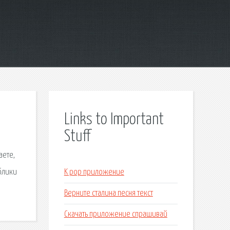
Links to Important
Stuff
аете,
блики
K pop приложение
Верните сталина песня текст
Скачать приложение спрашивай