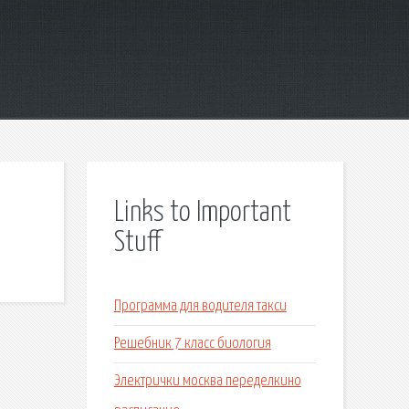
Links to Important
Stuff
Программа для водителя такси
Решебник 7 класс биология
Электрички москва переделкино