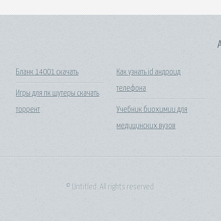
A
Бланк 14001 скачать
Как узнать id андроид
телефона
Игры для пк шутеры скачать
торрент
Учебник биохимии для
медицинских вузов
© Untitled. All rights reserved.