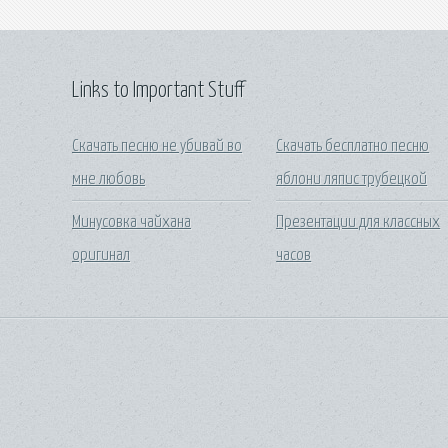
Links to Important Stuff
Скачать песню не убивай во
Скачать бесплатно песню
мне любовь
яблони ляпис трубецкой
Минусовка чайхана
Презентации для классных
оригинал
часов