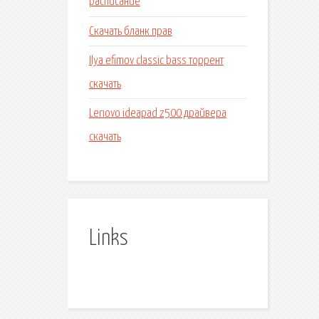
расписание
Скачать бланк прав
Ilya efimov classic bass торрент
скачать
Lenovo ideapad z500 драйвера
скачать
Links