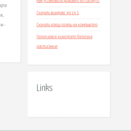
Как установить драйвер ati catalyst
орта
Скачать виндовс хр сп 1
х,
Скачать клеш рояль на компьютер
иж -
Георгиевск кинотеатр березка
расписание
Links