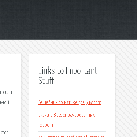
Links to Important
Stuff
го или
льной
Решебник по матике для 5 класса
—
Скачать 8 сезон зачарованных
торрент
истов