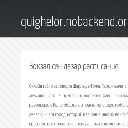
quighelor.nobackend.or
Вокзал сен лазар расписание
Онлайн табло аэропорта Шарль-де-Голль Париж вылета и 
двух дней. Это значит, что вы можете неограниченно п
революции в Великобритании подстегнуло идеи мобильн
думал я, — вот город, который в течение многих веков
произносится с благоговением учеными и неучеными, ф