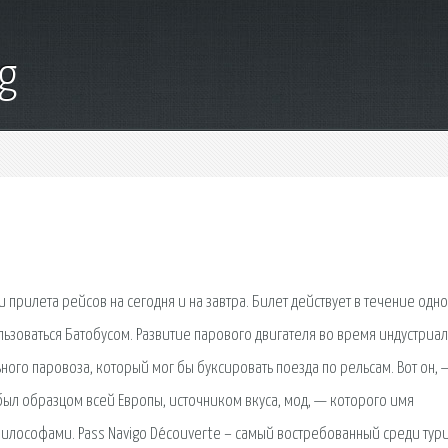
g
прилета рейсов на сегодня и на завтра. Билет действует в течение одно
ользоваться Батобусом. Развитие парового двигателя во время индустриа
ого паровоза, который мог бы буксировать поезда по рельсам. Вот он, 
 был образцом всей Европы, источником вкуса, мод, — которого имя
илософами. Pass Navigo Découverte – самый востребованный среди тур