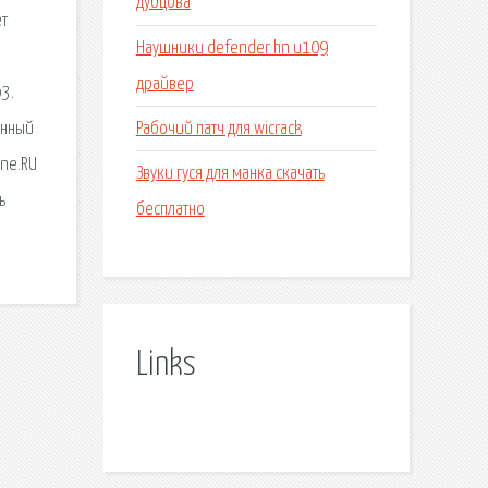
дубцова
ет
Наушники defender hn u109
драйвер
p3.
Рабочий патч для wicrack
анный
ine.RU
Звуки гуся для манка скачать
ь
бесплатно
Links