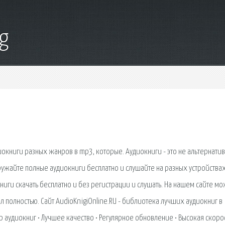
g
окниги разных жанров в mp3, которые. Аудиокниги - это не альтернати
гружайте полные аудиокниги бесплатно и слушайте на разных устройствах
ниги скачать бесплатно и без регистрации и слушать. На нашем сайте м
л полностью. Сайт AudioKnigiOnline.RU - библиотека лучших аудиокниг в
р аудиокниг • Лучшее качество • Регулярное обновление • Высокая скорос