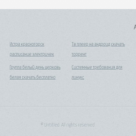
A
Истра красногорск
Тв плеер на андроид скачать
расписание электричек
торрент
Группа белый день церковь
Системные требования для
белая скачать бесплатно
линукс
© Untitled. All rights reserved.