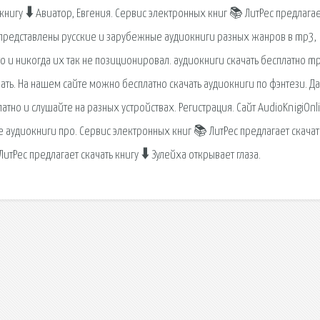
книгу 🠳 Авиатор, Евгения. Сервис электронных книг 📚 ЛитРес предлага
ке представлены русские и зарубежные аудиокниги разных жанров в mp3,
то и никогда их так не позиционировал. аудиокниги скачать бесплатно m
шать. На нашем сайте можно бесплатно скачать аудиокниги по фэнтези. Д
тно и слушайте на разных устройствах. Регистрация. Сайт AudioKnigiOnl
е аудиокниги про. Сервис электронных книг 📚 ЛитРес предлагает скачат
ЛитРес предлагает скачать книгу 🠳 Зулейха открывает глаза.