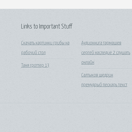
Links to Important Stuff
Скачать картинки грибы на
Аудиокнига тармашев
рабочий стол
сергей наследие 2 слушать
онлайн
Таня гроттер 13
Салтыков щедрин
премудрый пескарь текст