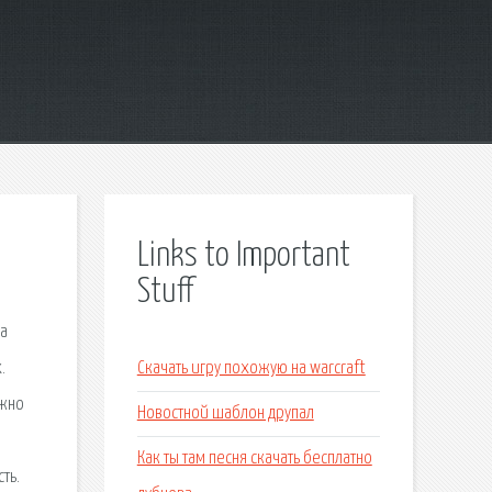
Links to Important
Stuff
ва
.
Скачать игру похожую на warcraft
ожно
Новостной шаблон друпал
Как ты там песня скачать бесплатно
ть.