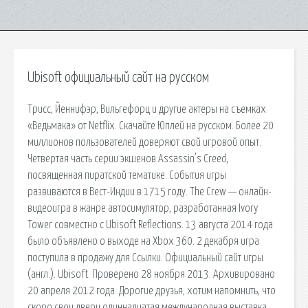
Ubisoft официальный сайт на русском
Трисс, Йеннифэр, Вильгефорц и другие актеры на съемках
«Ведьмака» от Netflix. Скачайте Юплей на русском. Более 20
миллионов пользователей доверяют свой игровой опыт.
Четвертая часть серии экшенов Assassin's Creed,
посвященная пиратской тематике. События игры
развиваются в Вест-Индии в 1715 году. The Crew — онлайн-
видеоигра в жанре автосимулятор, разработанная Ivory
Tower совместно с Ubisoft Reflections. 13 августа 2014 года
было объявлено о выходе на Xbox 360. 2 декабря игра
поступила в продажу для Ссылки. Официальный сайт игры
(англ.). Ubisoft. Проверено 28 ноября 2013. Архивировано
20 апреля 2012 года. Дорогие друзья, хотим напомнить, что
скоро свои двери одиннадцатая международная выставка