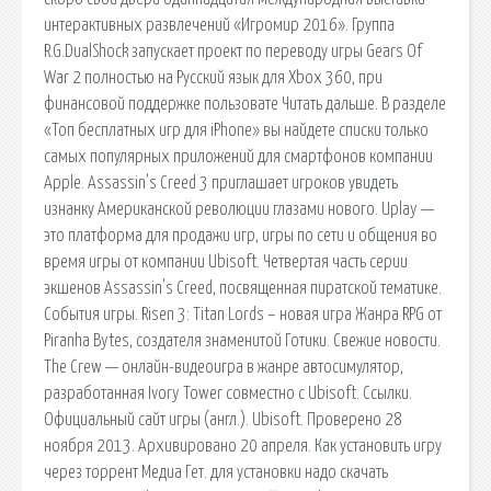
интерактивных развлечений «Игромир 2016». Группа
R.G.DualShock запускает проект по переводу игры Gears Of
War 2 полностью на Русский язык для Xbox 360, при
финансовой поддержке пользовате Читать дальше. В разделе
«Топ бесплатных игр для iPhone» вы найдете списки только
самых популярных приложений для смартфонов компании
Apple. Assassin’s Creed 3 приглашает игроков увидеть
изнанку Американской революции глазами нового. Uplay —
это платформа для продажи игр, игры по сети и общения во
время игры от компании Ubisoft. Четвертая часть серии
экшенов Assassin's Creed, посвященная пиратской тематике.
События игры. Risen 3: Titan Lords – новая игра Жанра RPG от
Piranha Bytes, создателя знаменитой Готики. Свежие новости.
The Crew — онлайн-видеоигра в жанре автосимулятор,
разработанная Ivory Tower совместно с Ubisoft. Ссылки.
Официальный сайт игры (англ.). Ubisoft. Проверено 28
ноября 2013. Архивировано 20 апреля. Как установить игру
через торрент Медиа Гет. для установки надо скачать