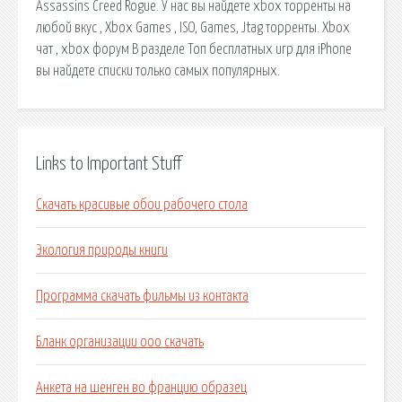
Assassins Creed Rogue. У нас вы найдете xbox торренты на
любой вкус , Xbox Games , ISO, Games, Jtag торренты. Xbox
чат , xbox форум В разделе Топ бесплатных игр для iPhone
вы найдете списки только самых популярных.
Links to Important Stuff
Скачать красивые обои рабочего стола
Экология природы книги
Программа скачать фильмы из контакта
Бланк организации ооо скачать
Анкета на шенген во францию образец