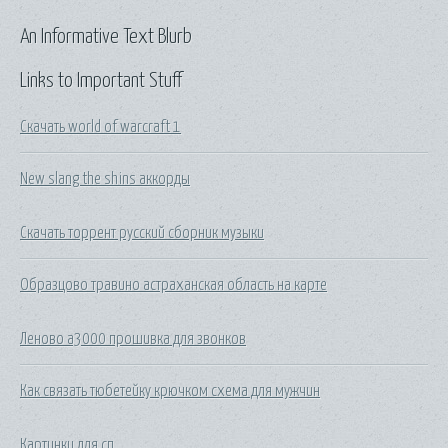
An Informative Text Blurb
Links to Important Stuff
Скачать world of warcraft 1
New slang the shins аккорды
Скачать торрент русский сборник музыки
Образцово травино астраханская область на карте
Леново а3000 прошивка для звонков
Как связать тюбетейку крючком схема для мужчин
Картинки для сп