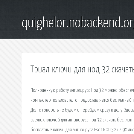
quighelor.nobackend.or
Триал ключи для нод 32 скачат
Полноценную работу антивируса Нод 32 можно обеспечи
компьютер пользователю предоставляется бесплатный те
Долго говорить не будем и перейдем сразу к делу. Здес
свежих ключей для антивируса нод 32 скачать бесплатн
бесплатные ключи для антивируса Eset NOD 32 на 90 д