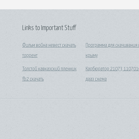
Links to Important Stuff
Фильм война невест скачать
Программа для скачивания 
торрент
крыму
Толстой кавказский пленник
Карбюратор 21073 110701
fb2 скачать
дааз схема