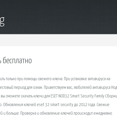
g
ь бесплатно
ть только при помощи свежего ключа. При установке антивируса на
стовый период для ознак. Приветствуем вас, любителей антивируса Нод
ь вы сможете скачать ключи для ESET NOD32 Smart Security Family Сборн
о. Oбновления ключей eset 32 smart security до 2012 года. Свежие
ней и больше. Проверка и обновление ключей происходит ежедневно.