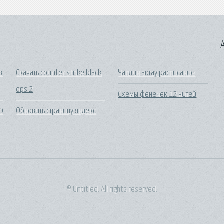
A
в
Скачать counter strike black
Чаплин актау расписание
ops 2
Схемы фенечек 12 нитей
0
Обновить страницу яндекс
© Untitled. All rights reserved.