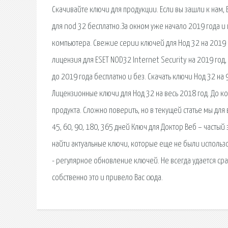
Скачивайте ключи для продукции. Если вы зашли к нам,
для nod 32 бесплатно.За окном уже начало 2019 года и
компьютера. Свежие серии ключей для Нод 32 на 2019 г
лицензия для ESET NOD32 Internet Security на 2019 год,
до 2019 года бесплатно и без. Скачать ключи Нод 32 на 
Лицензионные ключи для Нод 32 на весь 2018 год. До ко
продукта. Сложно поверить, но в текущей статье мы для
45, 60, 90, 180, 365 дней Ключ для Доктор Веб – частый
найти актуальные ключи, которые еще не были использов
- регулярное обновление ключей. Не всегда удается ср
собственно это и привело Вас сюда.