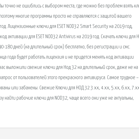
 Вы точно не ошиблись с выбором места, где можно без проблем взять к
 поэтому многие программы просто не справляются с защитой вашего
од. Лицензионные ключи для ESET NOD32 Smart Security на 2019 год,
 код активации для ESET NOD32 Antivirus на 2019 год. Скачать ключи для 
90-180 дней (на длительный срок) бесплатно, без регистрации и смс.
нца года будет работать лицензия и не придется менять код активации
 вас выложили свежие ключи для Нод 32 на длительный срок, даже не на 
 запрос от пользователей этого прекрасного антивируса. Самое трудное –
аны или забанены. Свежие Ключи для НОД 32 3.xx, 4.xx, 5.xx, 6.xx, 7.xx
азу найти рабочие ключи для NOD32, чаще всего они уже не актуальны,