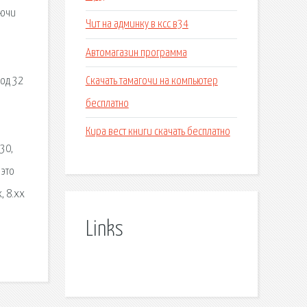
лючи
Чит на админку в ксс в34
Автомагазин программа
Скачать тамагочи на компьютер
Нод 32
бесплатно
Кира вест книги скачать бесплатно
30,
 это
, 8.xx
Links