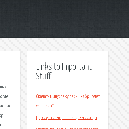
Links to Important
Stuff
рных.
после
Скачать минусовку песни кабриолет
умелые
успенской
ор
Церквушки черный кофе аккорды
ига.