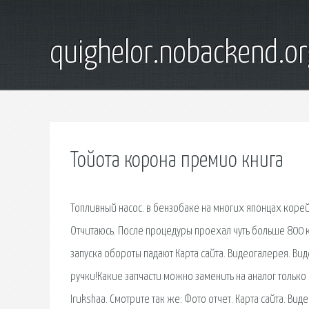
quighelor.nobackend.or
Тойота корона премио книга
Топливный насос. в бензобаке на многих японцах корей
Отчитаюсь. После процедуры проехал чуть больше 800 км
запуска обороты падают Карта сайта. Видеогалерея. Вид
ручки!Какие запчасти можно заменить на аналог только о
Irukshaa. Смотрите так же: Фото отчет. Карта сайта. Вид