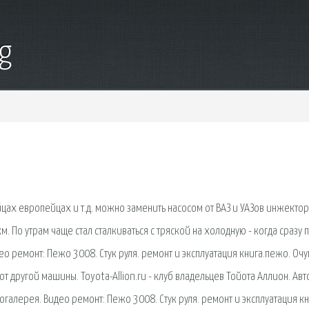
g
цах европейцах и т.д. можно заменить насосом от ВАЗ и УАЗов инжекто
. По утрам чаще стал сталкиваться с тряской на холодную - когда сразу 
ео ремонт: Пежо 3008. Стук руля. ремонт и эксплуатация книга.пежо. Оч
т другой машины. Toyota-Allion.ru - клуб владельцев Тойота Аллион. Авт
еогалерея. Видео ремонт: Пежо 3008. Стук руля. ремонт и эксплуатация кн