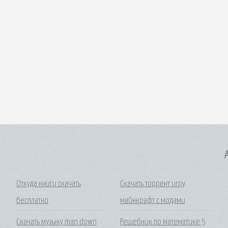
A
Откуда книги скачать
Скачать торрент игру
бесплатно
майнкрафт с модами
Скачать музыку man down
Решебник по математике 5