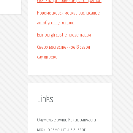
Скачать приложение рс companion
Новомосковск москва расписание
автобусов царицыно
Edinburgh castle презентация
Сверхъестественное 8 сезон
саундтреки
Links
Очумелые ручки!Какие запчасти
можно заменить на аналог.