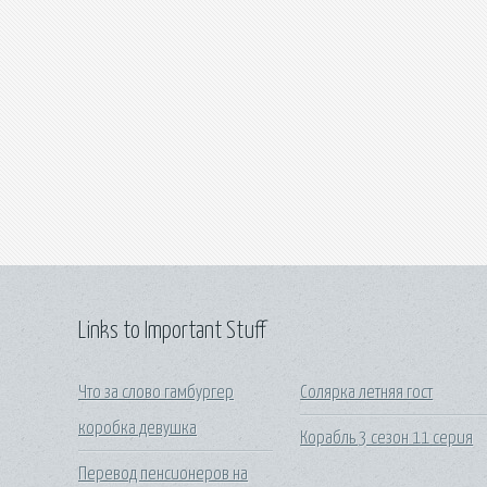
Links to Important Stuff
Что за слово гамбургер
Солярка летняя гост
коробка девушка
Корабль 3 сезон 11 серия
Перевод пенсионеров на