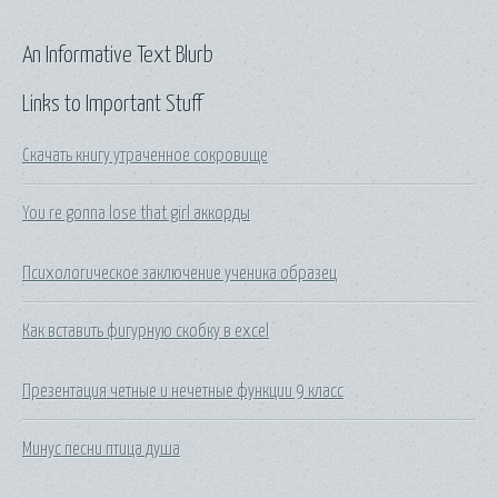
An Informative Text Blurb
Links to Important Stuff
Скачать книгу утраченное сокровище
You re gonna lose that girl аккорды
Психологическое заключение ученика образец
Как вставить фигурную скобку в excel
Презентация четные и нечетные функции 9 класс
Минус песни птица душа