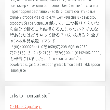
компьютер абсолютно бесплатно и без. Скачивайте фильмы
через торрент бесплатно у нас. Вы сможете скачать новые
фильмы с торрента в самом лучшем качестве и на высокой
скорости без регистрации. 紙って、二つ折りくらいな
ら自分で折ること結構あるんじゃない？ そんな
時あなたはどうやって折る？ 1枚1枚折る？. 全チ
ャンネル見放題コマンド
「9034000026441e0254686973206b696c6c2070…
73743139df3bf2ec5421956e252e3300d6c91f42408e0000」
も報告されました。. 1 cup sour cream 1/4 cup
powdered sugar 1 tablespoon grated lemon peel 1 tablespoon
lemon juice.
Links to Important Stuff
Zte blade l2 драйвера