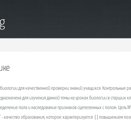
g
ике
 биологии для качественной проверки знаний учащихся. Контрольные р
редназначена для изучения данной темы на уроках биологии в старших кл
пределение пола и наследование признаков сцепеленных с полом. Цель 
 - качество образования, которое характеризуется: {.} повышением по