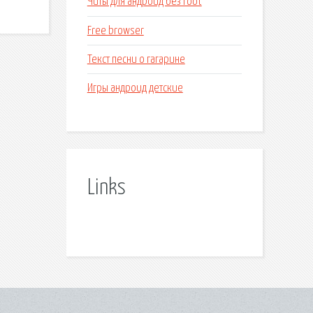
Читы для андроид без root
Free browser
Текст песни о гагарине
Игры андроид детские
Links