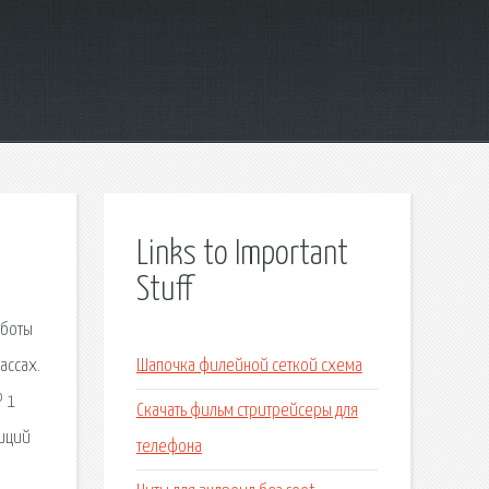
Links to Important
Stuff
аботы
ассах.
Шапочка филейной сеткой схема
№ 1
Скачать фильм стритрейсеры для
зиций
телефона