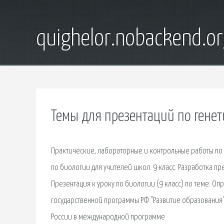
quighelor.nobackend.or
Темы для презентаций по генет
Практические, лабораторные и контрольные работы по
по биологии для учителей школ. 9 класс. Разработка п
Презентация к уроку по биологии (9 класс) по теме: О
государственной программы РФ "Развитие образования"
России в международной программе