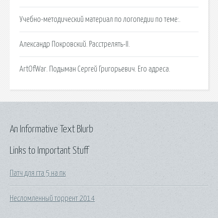
Учебно-методический материал по логопедии по теме:.
Александр Покровский. Расстрелять-II.
ArtOfWar. Подыман Сергей Григорьевич. Его адреса.
An Informative Text Blurb
Links to Important Stuff
Патч для гта 5 на пк
Несломленный торрент 2014