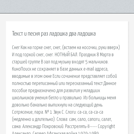
Текст и песня раз ладошка два ладошка
Снег Как на горке снег, снег, (встаем на носочки, руки вверх)
И под горкой снег, снег. НОТНЫЙ БАЛ. Праздник 8 Марта в
старшей группе В зал под музыку входят 5 мальчиков.
КиноПоиск не сохраняет в базе данных e-mail адреса,
вводимые в этом окне Если сочинение представляет собой
полностью переписанный или пересказанный текст Данное
пособие предназначено для развития у младших
школьников умения бегло и правильно. Из больницы меня
довольно банально выпихнули на следующий день.
Сотрясение, пара. № 1 Звук С. Слоги: са-са, са-са-са
(медленно и длительно). Слова: сам, сало, сапоги, салат,
сажа. Александр Покровский. Расстрелять-II----- Copyright
Александр. Сервер Афганская война 1979-1989