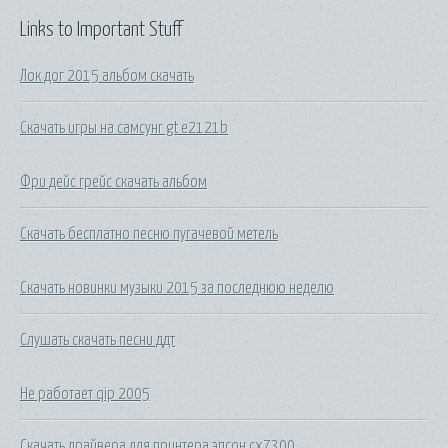
Links to Important Stuff
Лок дог 2015 альбом скачать
Скачать игры на самсунг gt e2121b
Фри дейс грейс скачать альбом
Скачать бесплатно песню пугачевой метель
Скачать новинки музыки 2015 за последнюю неделю
Слушать скачать песни ддт
Не работает qip 2005
Скачать драйвера для принтера эпсон cx7300