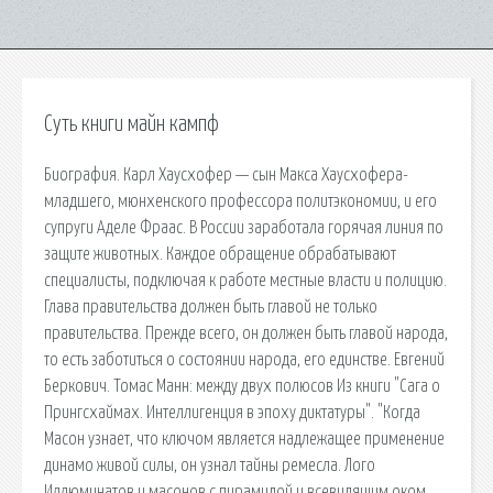
Суть книги майн кампф
Биография. Карл Хаусхофер — сын Макса Хаусхофера-
младшего, мюнхенского профессора политэкономии, и его
супруги Аделе Фраас. В России заработала горячая линия по
защите животных. Каждое обращение обрабатывают
специалисты, подключая к работе местные власти и полицию.
Глава правительства должен быть главой не только
правительства. Прежде всего, он должен быть главой народа,
то есть заботиться о состоянии народа, его единстве. Евгений
Беркович. Томас Манн: между двух полюсов Из книги "Сага о
Прингсхаймах. Интеллигенция в эпоху диктатуры". "Когда
Масон узнает, что ключом является надлежащее применение
динамо живой силы, он узнал тайны ремесла. Лого
Иллюминатов и масонов с пирамидой и всевидящим оком