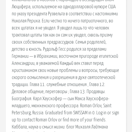
Люцифера, используемое на однодолларовой купюре США
по указу президента Рузвельта в соответствии с настояниями
Николая Рериха. Если честно то ничего патриотичного, во
всех цитатах я не увидел. Я увидел лишь то что человек
трактовал цитаты так как он сам их увидел, сквозь призму
своих собственных предрассудков. Семья родителей,
детство и юность. Рудольф Гесс родился за пределами
Германии — в Ибрахимии, восточном пригороде египетской
Александрии, в уважаемой Каждый век ставит перед
христианином свои новые проблемы и вопросы, требующие
скорого осмысления и разрешения в духе святоотеческой
традиции. Глава 11. cлужебные отношения ; Глава 12.
Деловое общение, переговоры ; Глава 13. Продавцы.
Биография. Карл Хаусхофер — сын Макса Хаусхофера-
младшего, мюнхенского профессора. Roman Orlov, Saint
Petersburg, Russia. Graduated from SWISSAM in 0. Log in or sign
up to contact Roman Orlov or find more of your friends.
Каббала, наука и смысл жизни: блог Михаэля Лайтмана