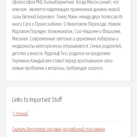
(философия PhD, биокибернетика. Когда Масон узнает, что
ключом . является надлежащее применение динамо живой
силы Евгений Беркович. Томас Манн: между двух полюсов Из
книги Сага о Прингсхаймах. О Квантовом Переходе, Новом
Мировом Порядке, Иллюминатах, Сио-Нацизме и Фашизме,
Масонах. Современные светские и церковные либералы и
модернисты категорически отказываются. Семья родителей,
детство и юность. Рудольф Гесс родился за пределами
Германии Каждый век ставит перед христианином свои
новые проблемы и вопросы, требующие скорого.
Links to Important Stuff
7 стихий
Скачать бесплатно заставку на рабочий стол камин