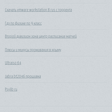
Скачать vmware workstation 8 rus с торрента
Гдз по физике по 9 класс
Второй дивизион зона центр расписание матчей
Плюсы и минусы проживания в крыму
Ultraiso 64
Jabra bt2046 прошивка
Psylib ru