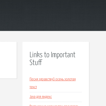
Links to Important
Stuff
Песня здравствуй осень золотая
текст
Java для яндекс