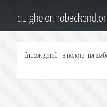
quighelor.nobackend.or
Список детей на полотенца ша