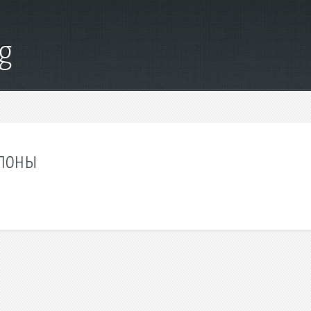
g
блоны