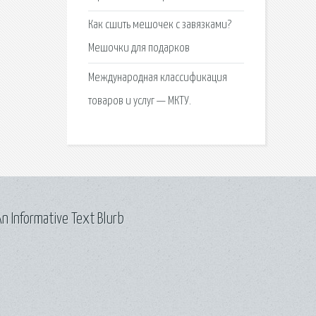
Как сшить мешочек с завязками?
Мешочки для подарков
Международная классификация
товаров и услуг — МКТУ.
n Informative Text Blurb