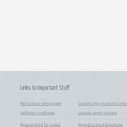
Links to Important Stuff
Расписание электричек
Скачать игру assassins cree
люблино столбовая
скачать через торрент
Музыка need for speed
Журнал ксения бородина