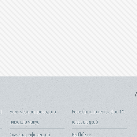
A
d
Бело черный провод это
Решебник по географии 10
плюс или минус
класс гладкий
Скачать графический
Half life ios