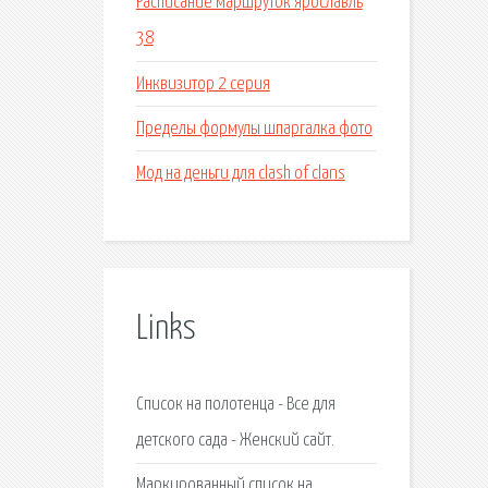
Расписание маршруток ярославль
38
Инквизитор 2 серия
Пределы формулы шпаргалка фото
Мод на деньги для clash of clans
Links
Список на полотенца - Все для
детского сада - Женский сайт.
Маркированный список на