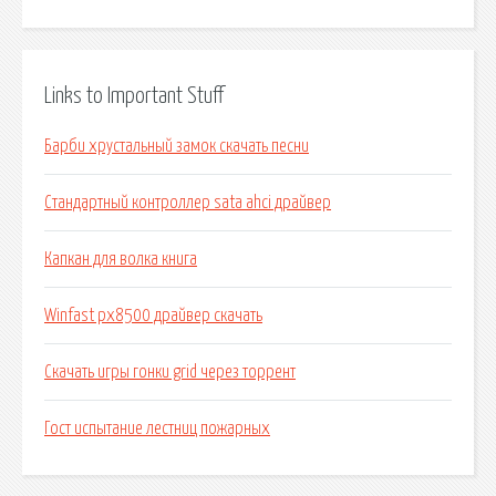
Links to Important Stuff
Барби хрустальный замок скачать песни
Стандартный контроллер sata ahci драйвер
Капкан для волка книга
Winfast px8500 драйвер скачать
Скачать игры гонки grid через торрент
Гост испытание лестниц пожарных