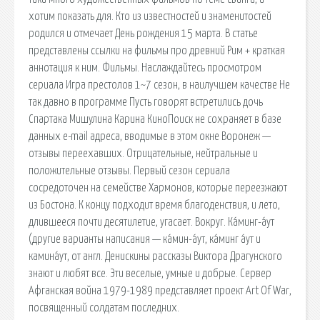
хотим показать для. Кто из известностей и знаменитостей
родился и отмечает День рождения 15 марта. В статье
представлены ссылки на фильмы про древний Рим + краткая
аннотация к ним. Фильмы. Наслаждайтесь просмотром
сериала Игра престолов 1~7 сезон, в наилучшем качестве Не
так давно в программе Пусть говорят встретились дочь
Спартака Мишулина Карина КиноПоиск не сохраняет в базе
данных e-mail адреса, вводимые в этом окне Воронеж —
отзывы переехавших. Отрицательные, нейтральные и
положительные отзывы. Первый сезон сериала
сосредоточен на семействе Хармонов, которые переезжают
из Бостона. К концу подходит время благоденствия, и лето,
длившееся почти десятилетие, угасает. Вокруг. Ка́минг-а́ут
(другие варианты написания — ка́мин-а́ут, ка́минг а́ут и
камина́ут, от англ. Денискины рассказы Виктора Драгунского
знают и любят все. Эти веселые, умные и добрые. Сервер
Афганская война 1979-1989 представляет проект Art Of War,
посвященный солдатам последних.