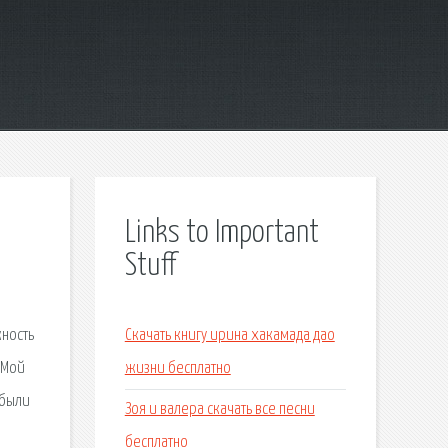
Links to Important
Stuff
.
жность
Скачать книгу ирина хакамада дао
 Мой
жизни бесплатно
 были
Зоя и валера скачать все песни
бесплатно