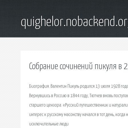
quighelor.nobackend.or
Собрание сочинений пикуля в 2
Биография. Валентин Пикуль родился 13 июля 1928 года
Вернувшись в Россию в 1844 году, Тютчев вновь поступа
старшего цензора. «Русский путешественник и натурали
интерес к русскому масонству начался в тот день, когда
исключительные люди