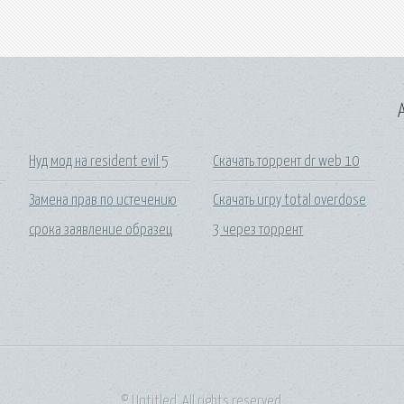
A
Нуд мод на resident evil 5
Скачать торрент dr web 10
Замена прав по истечению
Скачать игру total overdose
срока заявление образец
3 через торрент
© Untitled. All rights reserved.