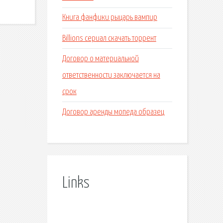
Книга фанфики рыцарь вампир
Billions сериал скачать торрент
Договор о материальной
ответственности заключается на
срок
Договор аренды мопеда образец
Links