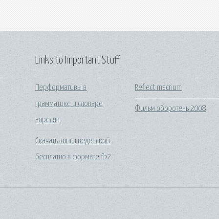
Links to Important Stuff
Перформативы в
Reflect macrium
грамматике и словаре
Фильм оборотень 2008
апресян
Скачать книги веденской
бесплатно в формате fb2