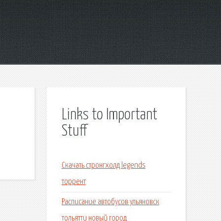
Links to Important
Stuff
Скачать стронгхолд legends
торрент
Расписание автобусов ульяновск
тольятти новый город