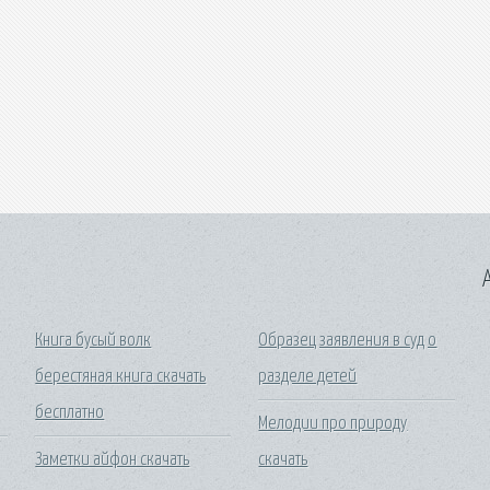
A
Книга бусый волк
Образец заявления в суд о
берестяная книга скачать
разделе детей
бесплатно
Мелодии про природу
Заметки айфон скачать
скачать