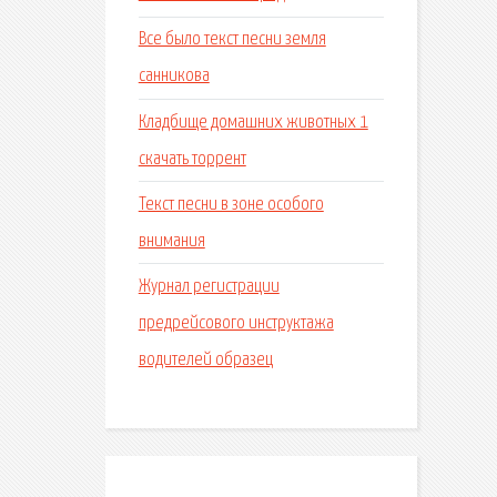
Все было текст песни земля
санникова
Кладбище домашних животных 1
скачать торрент
Текст песни в зоне особого
внимания
Журнал регистрации
предрейсового инструктажа
водителей образец