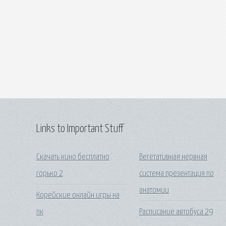
Links to Important Stuff
Скачать кино бесплатно
Вегетативная нервная
горько 2
система презентация по
анатомии
Корейские онлайн игры на
пк
Расписание автобуса 29