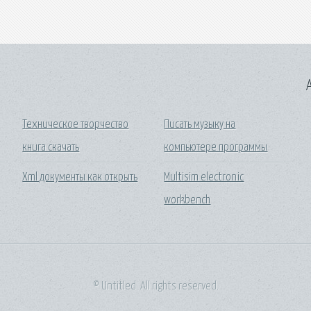
A
Техническое творчество
Писать музыку на
книга скачать
компьютере программы
Xml документы как открыть
Multisim electronic
workbench
© Untitled. All rights reserved.