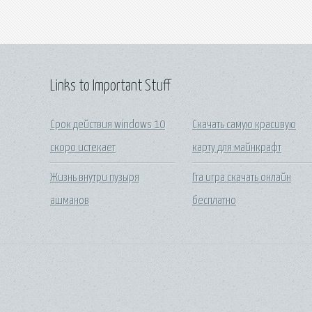
Links to Important Stuff
Срок действия windows 10
Скачать самую красивую
скоро истекает
карту для майнкрафт
Жизнь внутри пузыря
Гта игра скачать онлайн
ашманов
бесплатно