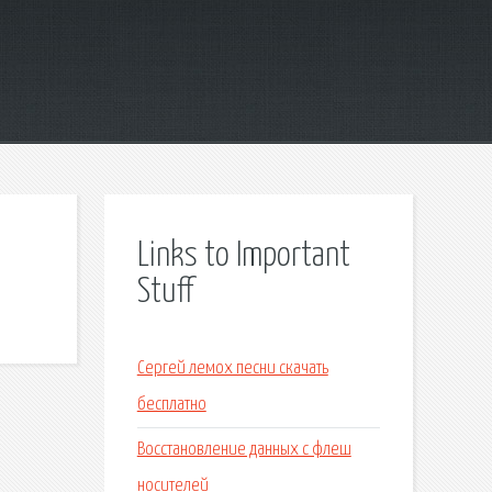
Links to Important
Stuff
Сергей лемох песни скачать
бесплатно
Восстановление данных с флеш
носителей