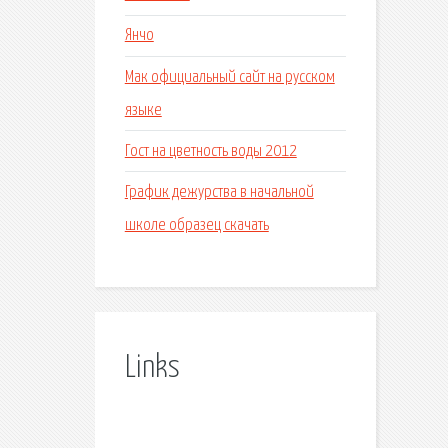
Янчо
Мак официальный сайт на русском
языке
Гост на цветность воды 2012
График дежурства в начальной
школе образец скачать
Links