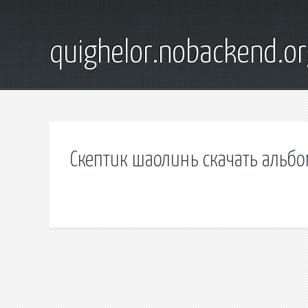
quighelor.nobackend.or
Скептик шаолинь скачать альб