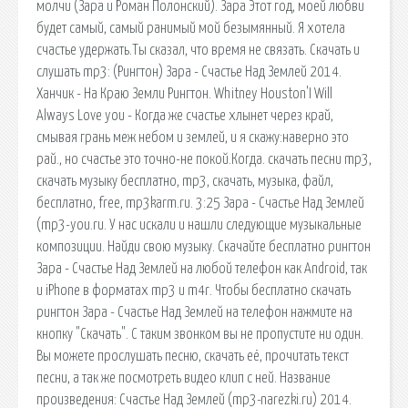
молчи (Зара и Роман Полонский). Зара Этот год, моей любви
будет самый, самый ранимый мой безымянный. Я хотела
счастье удержать.Ты сказал, что время не связать. Скачать и
слушать mp3: (Рингтон) Зара - Счастье Над Землей 2014.
Ханчик - На Краю Земли Рингтон. Whitney Houston'I Will
Always Love you - Когда же счастье хлынет через край,
смывая грань меж небом и землей, и я скажу:наверно это
рай., но счастье это точно-не покой.Когда. скачать песни mp3,
скачать музыку бесплатно, mp3, скачать, музыка, файл,
бесплатно, free, mp3karm.ru. 3:25 Зара - Счастье Над Землей
(mp3-you.ru. У нас искали и нашли следующие музыкальные
композиции. Найди свою музыку. Скачайте бесплатно рингтон
Зара - Счастье Над Землей на любой телефон как Android, так
и iPhone в форматах mp3 и m4r. Чтобы бесплатно скачать
рингтон Зара - Счастье Над Землей на телефон нажмите на
кнопку "Скачать". С таким звонком вы не пропустите ни один.
Вы можете прослушать песню, скачать её, прочитать текст
песни, а так же посмотреть видео клип с ней. Название
произведения: Счастье Над Землей (mp3-narezki.ru) 2014.