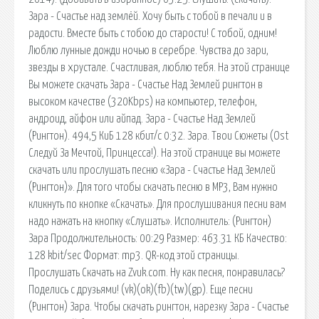
Зара - Счастье над землёй. Хочу быть с тобой в печали и в
радости. Вместе быть с тобою до старости! С тобой, одним!
Люблю лунные дожди ночью в серебре. Чувства до зари,
звезды в хрустале. Счастливая, люблю тебя. На этой странице
Вы можете скачать Зара - Счастье Над Землей рингтон в
высоком качестве (320Kbps) на компьютер, телефон,
андроид, айфон или айпад. Зара - Счастье Над Землей
(Рингтон). 494,5 КиБ 128 кбит/c 0:32. Зара. Твои Сюжеты (Ost
Следуй За Мечтой, Принцесса!). На этой странице вы можете
скачать или прослушать песню «Зара - Счастье Над Землей
(Рингтон)». Для того чтобы скачать песню в MP3, Вам нужно
кликнуть по кнопке «Скачать». Для прослушивания песни вам
надо нажать на кнопку «Слушать». Исполнитель: (Рингтон)
Зара Продолжительность: 00:29 Размер: 463.31 КБ Качество:
128 kbit/sec Формат: mp3. QR-код этой страницы.
Прослушать Скачать на Zvuk.com. Ну как песня, понравилась?
Поделись с друзьями! (vk)(ok)(fb)(tw)(gp). Еще песни
(Рингтон) Зара. Чтобы скачать рингтон, нарезку Зара - Счастье