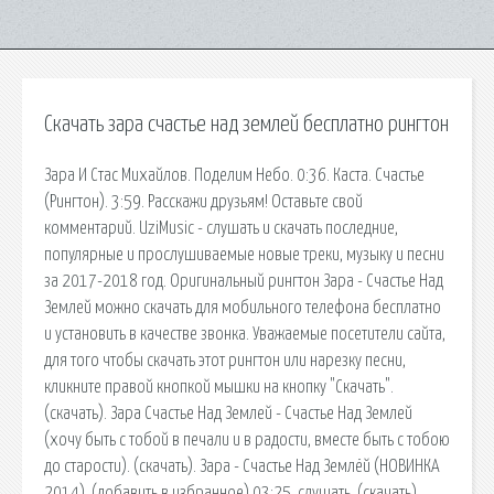
Скачать зара счастье над землей бесплатно рингтон
Зара И Стас Михайлов. Поделим Небо. 0:36. Каста. Счастье
(Рингтон). 3:59. Расскажи друзьям! Оставьте свой
комментарий. UziMusic - слушать и скачать последние,
популярные и прослушиваемые новые треки, музыку и песни
за 2017-2018 год. Оригинальный рингтон Зара - Счастье Над
Землей можно скачать для мобильного телефона бесплатно
и установить в качестве звонка. Уважаемые посетители сайта,
для того чтобы скачать этот рингтон или нарезку песни,
кликните правой кнопкой мышки на кнопку "Скачать".
(скачать). Зара Счастье Над Землей - Счастье Над Землей
(хочу быть с тобой в печали и в радости, вместе быть с тобою
до старости). (скачать). Зара - Счастье Над Землёй (НОВИНКА
2014). (добавить в избранное) 03:25. слушать. (скачать).