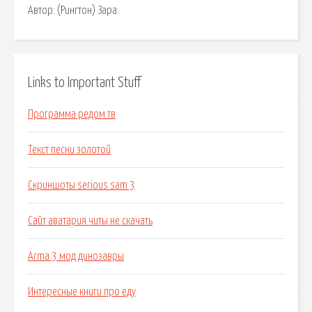
Автор: (Рингтон) Зара.
Links to Important Stuff
Программа редом тв
Текст песни золотой
Скриншоты serious sam 3
Сайт аватария читы не скачать
Arma 3 мод динозавры
Интересные книги про еду