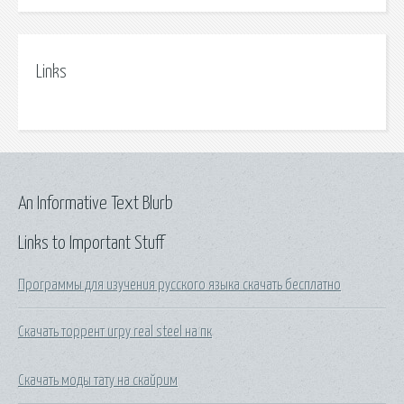
Links
An Informative Text Blurb
Links to Important Stuff
Программы для изучения русского языка скачать бесплатно
Скачать торрент игру real steel на пк
Скачать моды тату на скайрим