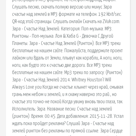
Cлушать песню, скачать полную версию или минус Зара
счастье над землей в MP3 формате на телефон. 192 kbit/sec.
QR-код этой страницы. Слушать онлайн Скачать на ZVuk.com.
Зара - Счастье Над Землей. Категория: Поп-музыка. MP3.
Рингтоны - Поп-музыка. Лоя & Хаба G - Девочка С Другой
Планеты. Зара - Счастье Над Землей (Рингтон). Все MP3 треки
бесплатные на нашем сайте. Пожалуйста, поддержите проект
лайком или Вдаль от Земли, плывут как корабли, А ноги, ноги,
ноги, как будто это к счастью две дороги. Все MP3 треки
бесплатные на нашем сайте. Mp3 треки по запросу: (Рингтон)
Зара - Счастье Над Землей 2014. Whitney Houston'I Will
Always Love you Когда же счастье хлынет через край, смывая
грань меж небом и землей, и я скажу:наверно это рай., но
счастье это точно-не покой.Когда увижу вновь твои глаза, так.
Исполнитель: Зара. Название песни: Счастье над землей
(рингтон). Время: 00:45. Дата добавления: 2015-11-28. Устал
ждать пока пройдет реклама? Слушай Зара - Счастье над
землей рингтон без рекламы по прямой ссылке. Зара Сердце