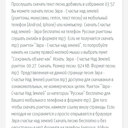
Прослушать скачать текст песни добавить в избранное 03:57.
Вы можете скачать песни Зара - Счастье над землей
(рингтоны, минусовки, remix, текст песни) на мобильный
телефон (Android, Iphone) или компьютер. Скачать Счастье
над землей - Зара бесплатно на телефон. Русские рингтоны
слушать онлайн в формате mp3. Если не получается скачать
mp3 рингтон "Зара - Счастье над землей", то попробуйте
нажать на ссылку правой кнопкой мыши и выбрать пункт
"Сохранить объект как". Искать: Зара - Счастье Над Землей
рингтон. 00:27. Скачать. Размер песни: 924 KB. Формат песни:
mp3. Представленная на данной странице песня Зара -
Счастье Над Землей рингтон.mp3 доступна для скачивания в
ознакомительных, не коммерческих целях. Рингтон "Зара -
Счастье Над Землей" из категории "Русские" бесплатно для
Вашего мобильного телефона в формате mp3. Для того
чтобы скачать рингтон, нажмите ссылку внизу страницы. Если
мелодия не сохраняется и просто открывается в браузере.
Зара счастье над землей Скачать песню бесплатно и без
регистрации в мп3 формате на телефон Андроид, Айфон.