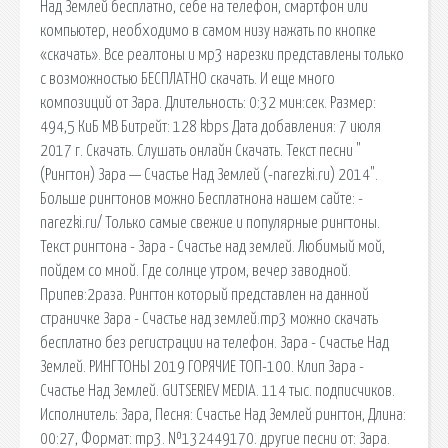
Над Землей бесплатно, себе на телефон, смартфон или
компьютер, необходимо в самом низу нажать по кнопке
«скачать». Все реалтоны и мp3 нарезки представлены только
с возможностью БЕСПЛАТНО скачать. И еще много
композиций от Зара. Длительность: 0:32 мин:сек. Размер:
494,5 КиБ MB Битрейт: 128 kbps Дата добавления: 7 июля
2017 г. Скачать. Слушать онлайн Скачать. Текст песни "
(Рингтон) Зара — Счастье Над Землей (-narezki.ru) 2014".
Больше рингтонов можно Бесплатнона нашем сайте: -
narezki.ru/ Только самые свежие и популярные рингтоны.
Текст рингтона - Зара - Счастье над землей. Любимый мой,
пойдем со мной. Где солнце утром, вечер заводной.
Припев:2раза. Рингтон который представлен на данной
страничке Зара - Счастье над землей.mp3 можно скачать
бесплатно без регистрации на телефон. Зара - Счастье Над
Землей. РИНГТОНЫ 2019 ГОРЯЧИЕ ТОП-100. Клип Зара -
Счастье Над Землей. GUTSERIEV MEDIA. 114 тыс. подписчиков.
Исполнитель: Зара, Песня: Счастье Над Землей рингтон, Длина:
00:27, Формат: mp3. №132449170. другие песни от: Зара.