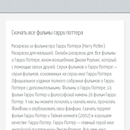
Скачать все фильмы гарри поттера
Раскраски из фильма про Гарри Поттера (Harry Potter).
Раскраски для малышей. Онлайн раскраски для. Все фильмы
о Гарри Поттере, юном волшебнике Джоан Роулинг, который
с помощью своих друзей. Серия фильмов о Гарри Поттере —
серия фильмов, основанных на серии книг Гарри Поттера.
Официальное издание полного собрания фильмов о Гарри
Поттере с дополнительными. Фильмы о Гарри Поттере; 1й
фильм Гарри Поттер и философский камень 2й фильм Гарри
Поттер. У нас вы можете почитать и скачать книги, прочитать
ФанФики и опубликовать свои фанфики. Скачать торрент
фильм Гарри Поттер и Тайная комната (2002) в хорошем
качестве. Гарри Поттер. Гарри Поттер — главный герой книг
английской писательницы Джоан Роулинг. Все семь книг.