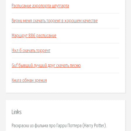
Расписание аэропорта штутгарта
Верни меня скачать торрент в хорошем качестве
Маршрут 886 расписание
Нхл 6 скачать торрент
Guf бывший лучший друг скачать песню
Книга обман зрения
Links
Раскраски из фильма про Гарри Поттера (Harry Potter).