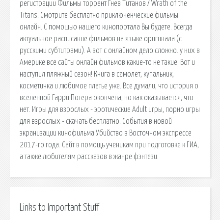
регистрации Фильмы торрент Гнев Титанов / Wrath of the
Titans. Смотрите бесплатно приключенческие фильмы
онлайн. С помощью нашего кинопортала Вы будете. Всегда
актуальное расписание фильмов на языке оригинала (с
русскими субтитрами). А вот с онлайном дело сложно. у них в
Америке все сайты онлайн фильмов какие-то не такие. Вот и
наступил пляжный сезон! Книга в самолет, купальник,
косметичка и любимое платье уже. Все думали, что история о
вселенной Гарри Потера окончена, но как оказывается, что
нет. Игры для взрослых - эротические Adult игры, порно игры
для взрослых - скачать бесплатно. События в новой
экранизации кинофильма Убийство в Восточном экспрессе
2017-го года. Сайт в помощь ученикам при подготовке к ГИА,
а также любителям рассказов в жанре фэнтези.
Links to Important Stuff