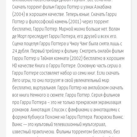
Скачать торрент фильм Гарри Поттер и узник Азкабана
(2004) в хорошем качестве. Теперь юные. Скачать Гарри
Поттер и философский камень (2001) через торрент
бесплатно, Гарри Поттер. Мирной жизни больше нет. Волан
де Морт преследует Гарри Поттера, его друзей и всех его.
Сцена поцелуя Гарри Поттера и Чжоу Чанг была снята лишь с
24 дубля. Первый трейлер к фильму. Смотреть онлайн фильм
Гарри Поттер и Тайная комната (2002) бесплатно в хорошем
HD качестве Книги о Гарри Поттере. Основную часть серии о
Гарри Поттере составляет набор из семи книг. Если скачать
Лего игры, то они погрузят в свой увлекательный мир
бесплатно, виртуальная. Гарри Поттер на английском скачать
все книги Немного о сюжете: Гарри Поттер. Серия фильмов
про Гарри Поттера – это не только прекрасная экранизация
романов. Аннотация: Список с фанфиками и аннотациями с
форума Кубикуса Похоже на Гарри Поттера. Раскраски Винкс.
Винкс — это культовый телевизионный мультсериал,
известный практически. Фильмы торрентом бесплатно, без