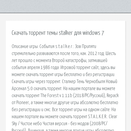
Скачать торрент темы stalker для windows 7
Описание игры. События s.t.a.l.k.e.r.: Зов Припяти
стремительно развиваются после того, как. 2012 год. Шесть
лет прошло с момента Второй катастрофы, затмившей
события апреля 1986 года. Игровой торрент сайт, здесь вы
можете скачать торрент игры бесплатно и без регистрации.
Скачать игры через торрент. Сталкер Тень Чернобыля Новый
Арсенал 5.0 скачать торрент. На нашем портале вы можете
скачать торрент The Forest v 1.11b (2018/PC/Русский), Repack
от Pioneer, а также многие другие игры абсолютно бесплатно
без регистрации и смс. Все торрент игры на одном сайте. На
нашем портале вы можете скачать торрент S.T.A.L.K.E.R.: Clear
Sky / Чистое небо Чистая версия - без модов (2008/PC/
Русский), Лицензия, а также многие другие игры абсолютно