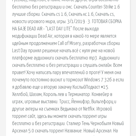
бесплатно без регистрации и смс. Скачать Counter-Strike 1.6
лучшие сборки. Скачать cs 1.6, Скачать кс 1.6, Скачать cs,
новости игрового мира, игры. 3/1/2019 · 3. ГОТОВАЯ СБОРКА
НА БАЗЕ DEAD AIR - "LAST DAY LITE" После выхода
модификации Dead Air, которая в какой-то мере является
идейным продолжением Call of Misery, разработчик сборки
Last Day принял решение начать всё с нуля уже на новой
платформе аудиокниги скачать бесплатно mp3. Аудиокниги
скачать бесплатно и без регистрации и слушать онлайн. Всем
привет! Хочу написать пару впечатлений о проге! У меня она
почемуто постоянно виснит и тормозит Windows 7 32б а если
я добавлю еще и вторую закачку КислыйПодкаст #15.
Хеллбой, Шазам, Король лев и Терминатор. Конвейер в
играх, игровые выставки. Трисс, Йеннифэр, Вильгефорц и
другие актеры на съемках Ведьмака от Netflix. Игровой
торрент сайт, здесь вы можете скачать торрент игры
бесплатно и без регистрации. Сталкер Тень Чернобыля Новый
Арсенал 5.0 скачать торрент Название: Новый Арсенал. На