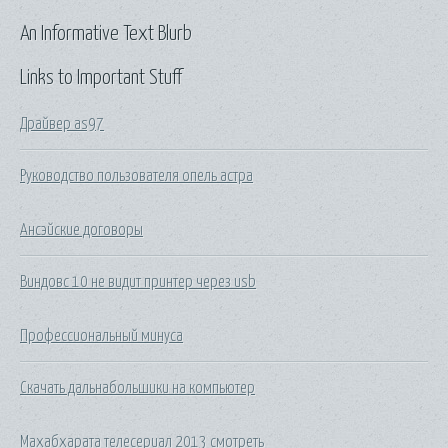
An Informative Text Blurb
Links to Important Stuff
Драйвер as97
Руководство пользователя опель астра
Ансэйские договоры
Виндовс 10 не видит принтер через usb
Профессиональный минуса
Скачать дальнабольшики на компьютер
Махабхарата телесериал 2013 смотреть