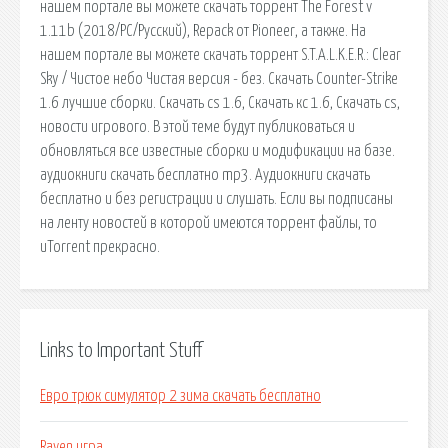
нашем портале вы можете скачать торрент The Forest v
1.11b (2018/PC/Русский), Repack от Pioneer, а также. На
нашем портале вы можете скачать торрент S.T.A.L.K.E.R.: Clear
Sky / Чистое небо Чистая версия - без. Скачать Counter-Strike
1.6 лучшие сборки. Скачать cs 1.6, Скачать кс 1.6, Скачать cs,
новости игрового. В этой теме будут публиковаться и
обновляться все известные сборки и модификации на базе.
аудиокниги скачать бесплатно mp3. Аудиокниги скачать
бесплатно и без регистрации и слушать. Если вы подписаны
на ленту новостей в которой имеются торрент файлы, то
uTorrent прекрасно.
Links to Important Stuff
Евро трюк симулятор 2 зима скачать бесплатно
Raven игра