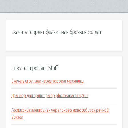
Скачать торрент фильм иван бровкин солдат
Links to Important Stuff
Скачать игру rage через торрент механики
Драйвер для принтера hp photosmart c4700
Расписание электричек черепаново новосибирск речной
вокзал