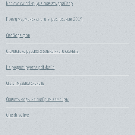
Nec dvd rw nd 4550a скачать драйвер
Поезд мурманск апатиты расписание 2015
Свобода фон
Стилистика русского языка книги скачать
Не редактируется pdf файл
Сплит музыка скачать
Скачать моды на скайрим вампиры
One drive live