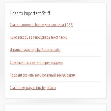
Links to Important Stuff
Скачать торрент фильм два капитана 1955
Кино закрой за мной дверь текст песни
Играть симулятор футбола онлайн
Снежные псы скачать через торрент
Торрент скачать великолепный век 90 серия
Скачать музыку сабвуфер басы