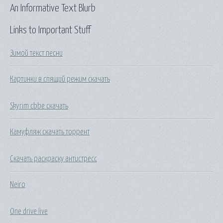
An Informative Text Blurb
Links to Important Stuff
Зимой текст песни
Картинки в спящий режим скачать
Skyrim cbbe скачать
Камуфляж скачать торрент
Скачать раскраску антистресс
Neiro
One drive live