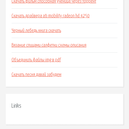
Скачать фильм способная ученица через торрент
Скачать драйвера ati mobility radeon hd 4250
Черный лебедь книга скачать
Вязание спицами салфетки схемы описания
Объединить файлы img в pdf
Скачать песня давай забудем
Links