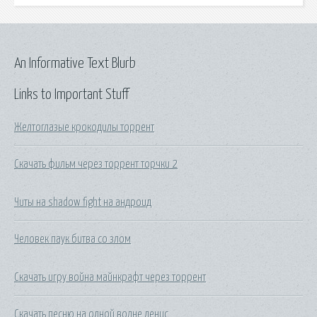
An Informative Text Blurb
Links to Important Stuff
Желтоглазые крокодилы торрент
Скачать фильм через торрент торчки 2
Читы на shadow fight на андроид
Человек паук битва со злом
Скачать игру война майнкрафт через торрент
Скачать песню на одной волне денис