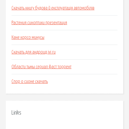
Скачать книгу будова й експлуатація автомобілів
Растения синоптики презентация
Кане корсо минусы
Скачать для андроид ivi ru
Области тьмы сериал фаст торрент
Спор о сионе скачать
Links