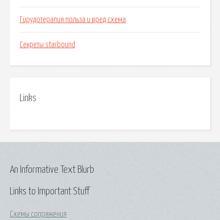
Гирудотерапия польза и вред схема
Секреты starbound
Links
An Informative Text Blurb
Links to Important Stuff
Схемы сопряжения