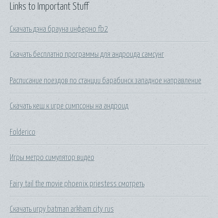
Links to Important Stuff
Скачать дэна брауна инферно fb2
Скачать бесплатно программы для андроида самсунг
Расписание поездов по станции барабинск западное направление
Скачать кеш к игре симпсоны на андроид
Folderico
Игры метро симулятор видео
Fairy tail the movie phoenix priestess смотреть
Скачать игру batman arkham city rus