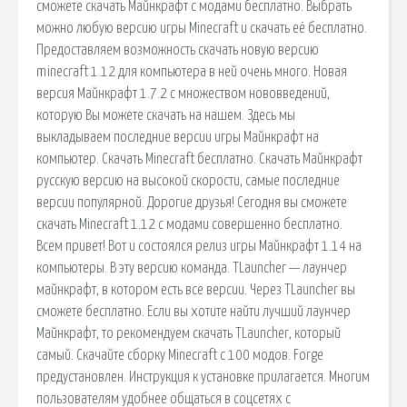
сможете скачать Майнкрафт с модами бесплатно. Выбрать
можно любую версию игры Minecraft и скачать её бесплатно.
Предоставляем возможность скачать новую версию
minecraft 1.12 для компьютера в ней очень много. Новая
версия Майнкрафт 1.7.2 с множеством нововведений,
которую Вы можете скачать на нашем. Здесь мы
выкладываем последние версии игры Майнкрафт на
компьютер. Скачать Minecraft бесплатно. Скачать Майнкрафт
русскую версию на высокой скорости, самые последние
версии популярной. Дорогие друзья! Сегодня вы сможете
скачать Minecraft 1.12 с модами совершенно бесплатно.
Всем привет! Вот и состоялся релиз игры Майнкрафт 1.14 на
компьютеры. В эту версию команда. TLauncher — лаунчер
майнкрафт, в котором есть все версии. Через TLauncher вы
сможете бесплатно. Если вы хотите найти лучший лаунчер
Майнкрафт, то рекомендуем скачать TLauncher, который
самый. Скачайте сборку Minecraft с 100 модов. Forge
предустановлен. Инструкция к установке прилагается. Многим
пользователям удобнее общаться в соцсетях с