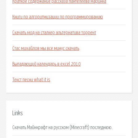
Краткое содержание рассказа пантелеева маринка
Книги по алгоритмизации по программированию
Скачать мод на сталкер альтернатива торрент
Стас михайлов мы все минус скачать
Выпадающий календарь в excel 2010
Текст песни what it is
Links
Скачать Майнкрафт на русском (Minecraft) последнюю.