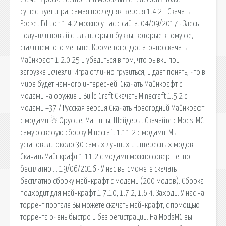
существует игра, самая последняя версия 1.4.2 - Скачать
Pocket Edition 1.4.2 можно у нас с сайта. 04/09/2017 · Здесь
получили новый стиль цифры и буквы, которые к тому же,
стали немного меньше. Кроме того, достаточно скачать
Майнкрафт 1.2.0.25 и убедиться в том, что рывки при
загрузке исчезли. Игра отлично грузиться, и дает понять, что в
мире будет намного интересней. Скачать Майнкрафт с
модами на оружие и Build Craft Скачать Minecraft 1.5.2 с
модами +37 / Русская версия Скачать Новогодний Майнкрафт
с модами ☃ Оружие, Машины, Шейдеры. Скачайте с Mods-MC
самую свежую сборку Minecraft 1.11.2 с модами. Мы
установили около 30 самых лучших и интересных модов.
Скачать Майнкрафт 1.11.2 с модами можно совершенно
бесплатно…. 19/06/2016 · У нас вы сможете скачать
бесплатно сборку майнкрафт с модами (200 модов). Сборка
подходит для майнкрафт 1.7.10, 1.7.2, 1.6.4. Заходи. У нас на
торрент портале Вы можете скачать майнкрафт, с помощью
торрента очень быстро и без регистрации. На ModsMC вы