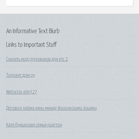
An Informative Text Blurb
Links to Important Stuff
Скачать мод грузовиков для етс 2
Торрент дом ру
Webasto elm327
Договор найма няни между физическими лицами
Катя бужинская семья рингтон