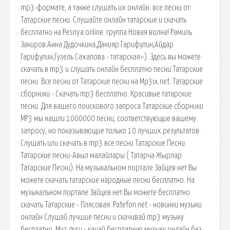
mp3-формате, а также слушать их онлайн. все песни от:
Татарские песни. Слушайте онлайн татарские и скачать
бесплатно на Pesnya.online. группа Новая волна! Рамиль
Закиров.Анна Дудочкина,Данияр Гарифулин,Айдар
Гарифулин,Гузель Сахапова - татарская=). Здесь вы можете
скачать в mp3 и слушать онлайн бесплатно песни Татарские
песни. Все песни от Татарские песни на Mp3ix.net. Татарские
сборники - Скачать mp3 бесплатно. Красивые татарские
песни. Для вашего поискового запроса Татарские сборники
MP3 мы нашли 1000000 песни, соответствующие вашему
запросу, но показывающие только 10 лучших результатов.
Слушать или скачать в mp3 все песни Татарские Песни.
Татарские песни-Авыл малайлары ( Татарча Жырлар
Татарские Песни). На музыкальном портале Зайцев.нет Вы
можете скачать татарские народные песни бесплатно. На
музыкальном портале Зайцев.нет Вы можете бесплатно
скачать Татарские - Плясовая. Patefon.net - новинки музыки
онлайн Слушай лучшие песни и скачивай mp3 музыку
бесплатно. Muz.guru - качай бесплатную музыку онлайн без