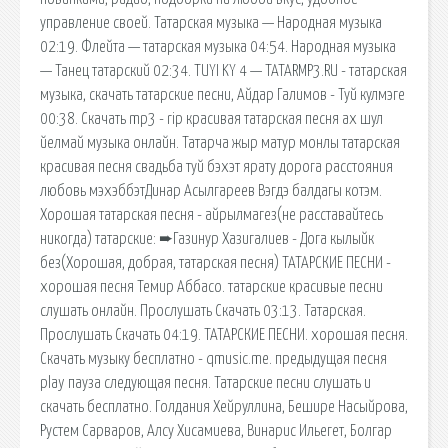
управление своей. Татарская музыка — Народная музыка
02:19. Флейта — татарская музыка 04:54. Народная музыка
— Танец татарский 02:34. TUYI KY 4 — TATARMP3.RU - татарская
музыка, скачать татарские песни, Айдар Галимов - Туй кулмэге
00:38. Скачать mp3 - rip красивая татарская песня ах шул
йелмай музыка онлайн. Татарча жыр матур монлы татарская
красивая песня свадьба туй бэхэт ярату дорога расстояния
любовь мэхэббэтДинар Асылгареев Вэгдэ балдагы котэм.
Хорошая татарская песня - айрылмагез(не расставайтесь
никогда) татарские: ➨Газинур Хазигалиев - Дога кылыйк
без(Хорошая, добрая, татарская песня) ТАТАРСКИЕ ПЕСНИ -
хорошая песня Темир Аббасо. татарские красивые песни
слушать онлайн. Прослушать Скачать 03:13. Татарская.
Прослушать Скачать 04:19. ТАТАРСКИЕ ПЕСНИ. хорошая песня.
Скачать музыку бесплатно - qmusic.me. предыдущая песня
play пауза следующая песня. Татарские песни слушать и
скачать бесплатно. Голдания Хейруллина, Бешире Насыйрова,
Рустем Сарваров, Алсу Хисамиева, Винарис Ильегет, Болгар