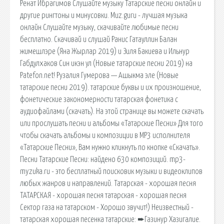
Ренат Ибрагимов Слушайте музыку Татарские песни онлайн и
другие рингтоны и минусовки. Muz.guru - лучшая музыка
онлайн Слушайте музыку, скачивайте любимые песни
бесплатно. Скачивай и слушай Ранис Гатауллин Балан
жимешлэре (Яна Жырлар 2019) и Зиля Бакиева и Ильнур
Габдулхаков Син икэн ул (Новые татарские песни 2019) на
Patefon.net! Рузалия Гумерова — Ашыкма эле (Новые
татарские песни 2019). татарские буквы и их произношение,
фонетические закономерности татарская фонетика с
аудиофайлами (скачать). На этой странице вы можете скачать
или прослушать песни и альбомы «Татарские Песни» Для того
чтобы скачать альбомы и композиции в MP3 исполнителя
«Татарские Песни», Вам нужно кликнуть по кнопке «Скачать».
Песни Татарские Песни: найдено 630 композиций. mp3-
myzuka.ru - это бесплатный поисковик музыки и видеоклипов
любых жанров и направлений. Татарская - хорошая песня
ТАТАРСКАЯ - хорошая песня татарская - хорошая песня
Сектор газа на татарском - Хорошо звучит!) Неизвестный -
татарская хорошая песенка татарские: ➨Газинур Хазигалие.