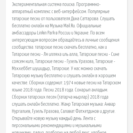
Экспериментальная система поиска. Программно-
аппаратный комплекс с веб-интерфейсом. Популярные
татарские песни от пользователя Дина Саттарова. Слушать
бесплатно онлайн на Музыка Mail.Ru. Официальные
амбассадоры Linkin Park в России и Украине. По всем
интересующим вопросам обращайтесь в личные сообщения
сообщества. татарские песни cкачать бесплатно, как и
Татарские песни - Ля илляха иль алла, Татарские песни - Сине
соясем килэ, Татарские песни - Гузель Уразова, Татарские -
Мэххеббет шушидыр, Татарские. У нас можно скачать
Татарскую музыку бесплатно и слушать онлайн в хорошем
качестве. Сборник содержит: 1974 новые песни на Татарском
языке 2018 года. Песни 2018 года. Сонарып анладым.
Сборник татарских песен (татарча жырлар) 2018 года
слушать онлайн бесплатно. Жанр Татарская музыка: Анвар
Нургалиев, Гузель Уразова, Салават Фатхетдинов и другие.
Открывайте новую музыку каждый день. Лента с
персональными рекомендациями и музыкальными
новинками, радио, подборки на любой вкус, удобное