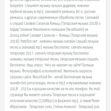
битрейте. Слушайте музыку лучших диджеев, новинки
клубной музыки в mp3, скачивайте ремиксы 90-х, русские
ремиксы, и другие современные обработки песен. Скачивай
и слушай Салават Салахов Язмыш (Татарская музыка 2018) и
Айдар Галимов Упкэлэмэгез язмышка (На юбилей) на
Zvooq.online! Салават Салахов — Язмыш (Татарская музыка
2018). Patefon.net - новинки музыки онлайн Слушай лучшие
песни и скачивай mp3 музыку бесплатно. скачать музыку
татарскую 2017, скачать татарскую музыку бесплатно
новинки, музыка татарские песни, татарская музыка слушать
бесплатно. Наш опрос. Чего не хватает на сайте? Больше
музыки. Фотографий исполнителей. Увеличить скорость
загрузки сайта. Muzofond.fm - качай бесплатную музыку
онлайн без регистрации, песни в mp3 и музыкальные новинки
2018 - 2019 в хорошем качестве на пк или телефон. На этой
странице Вы можете скачать Татарские песни в хорошем/
отличном качестве (320Kbps) в формате mp3, а также Ренат
Ибрагимов - Татарское село, Степин Алексей - Татарский рэп,