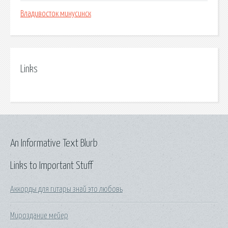
Владивосток минусинск
Links
An Informative Text Blurb
Links to Important Stuff
Аккорды для гитары знай это любовь
Мироздание мейер