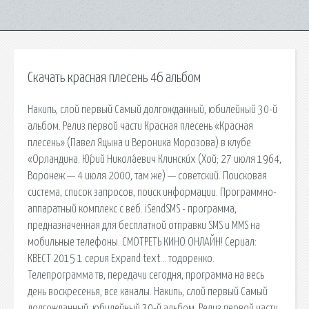
Скачать красная плесень 46 альбом
Накипь, слой первый Самый долгожданный, юбилейный 30-й
альбом. Релиз первой части Красная плесень «Красная
плесень» (Павел Яцына и Вероника Морозова) в клубе
«Орландина. Ю́рий Никола́евич Клински́х (Хой; 27 июля 1964,
Воронеж — 4 июля 2000, там же) — советский. Поисковая
сиcтема, список запросов, поиск информации. Программно-
аппаратный комплекс с веб. iSendSMS - программа,
предназначенная для бесплатной отправки SMS и MMS на
мобильные телефоны. СМОТРЕТЬ КИНО ОНЛАЙН! Сериал:
КВЕСТ 2015 1 серия Expand text… тодоренко.
Телепрограмма тв, передачи сегодня, программа на весь
день воскресенья, все каналы. Накипь, слой первый Самый
долгожданный, юбилейный 30-й альбом. Релиз первой части