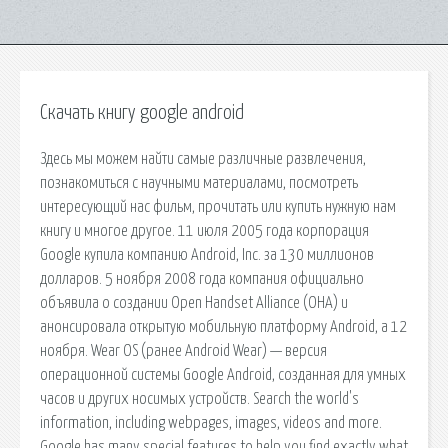
Скачать книгу google android
Здесь мы можем найти самые различные развлечения,
познакомиться с научными материалами, посмотреть
интересующий нас фильм, прочитать или купить нужную нам
книгу и многое другое. 11 июля 2005 года корпорация
Google купила компанию Android, Inc. за 130 миллионов
долларов. 5 ноября 2008 года компания официально
объявила о создании Open Handset Alliance (OHA) и
анонсировала открытую мобильную платформу Android, а 12
ноября. Wear OS (ранее Android Wear) — версия
операционной системы Google Android, созданная для умных
часов и других носимых устройств. Search the world's
information, including webpages, images, videos and more.
Google has many special features to help you find exactly what