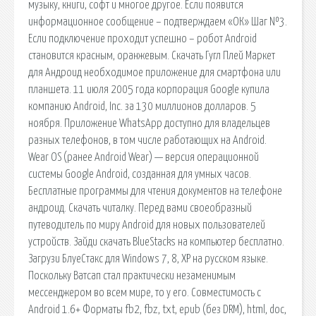
музыку, книги, софт и многое другое. Если появится
информационное сообщение – подтверждаем «ОК» Шаг №3.
Если подключение проходит успешно – робот Android
становится красным, оранжевым. Скачать Гугл Плей Маркет
для Андроид необходимое приложение для смартфона или
планшета. 11 июля 2005 года корпорация Google купила
компанию Android, Inc. за 130 миллионов долларов. 5
ноября. Приложение WhatsApp доступно для владельцев
разных телефонов, в том числе работающих на Android.
Wear OS (ранее Android Wear) — версия операционной
системы Google Android, созданная для умных часов.
Бесплатные программы для чтения документов на телефоне
андроид. Скачать читалку. Перед вами своеобразный
путеводитель по миру Android для новых пользователей
устройств. Зайди скачать BlueStacks на компьютер бесплатно.
Загрузи БлуеСтакс для Windows 7, 8, XP на русском языке.
Поскольку Ватсап стал практически незаменимым
мессенджером во всем мире, то у его. Совместимость с
Android 1.6+ Форматы fb2, fbz, txt, epub (без DRM), html, doc,