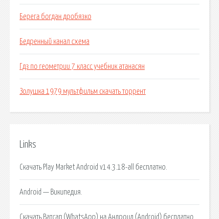
Берега богдан дробязко
Бедренный канал схема
Гдз по геометрии 7 класс учебник атанасян
Золушка 1979 мультфильм скачать торрент
Links
Скачать Play Market Android v14.3.18-all бесплатно.
Android — Википедия.
Скачать Ватсап (WhatsApp) на Андроид (Android) бесплатно.