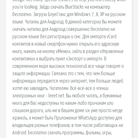
you're looking. Зайди скачать BlueStacks на компьютер
бесплатно. Загрузи БлуеСтакс для Windows 7, 8, XP на русском
языке. Читалки для Андроид. В данной категории Вы можете
скачать читалки для Андроид совершенно бесплатно на
русском языке без регистрации и смс. Для импорта vCard
контактов в новый смартфон нужно открыть его адресную
книгу, нажать на кнопку «Меню», зайти в раздел «Управление
контактами» и выбрать пункт «Экспорт и импорт». В
современном мире высоких технологий все чаще говорят о
защите информации. Связано это с тем, что чем больше
информации передается через интернет, тем больше людей
хотят ею завладеть. Читателям. Всё-всё-всё о чтении
электронных книг - leeet.net. Вы любите читать, а бумажные
книги для Вас недоступны по каким-либо причинам или
слишком дороги, или же в Вашем доме их уже просто негде
хранить, а может быть Приложение WhatsApp доступно для
владельцев разных телефонов, в том числе работающих на
Android. Бесплатно скачать программы, фильмы, игры,