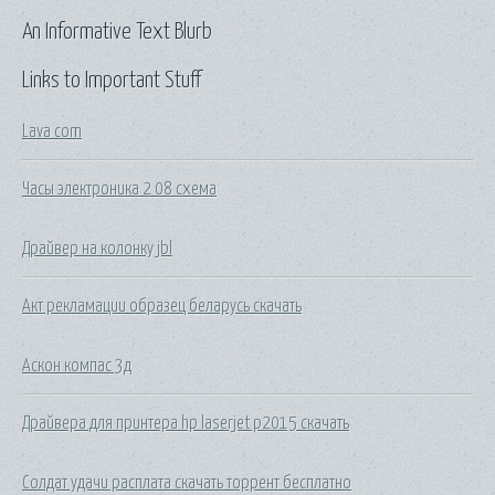
An Informative Text Blurb
Links to Important Stuff
Lava com
Часы электроника 2 08 схема
Драйвер на колонку jbl
Акт рекламации образец беларусь скачать
Аскон компас 3д
Драйвера для принтера hp laserjet p2015 скачать
Солдат удачи расплата скачать торрент бесплатно