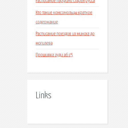
Расписание парфино старая русса
Кто такие комсомольцы краткое
содержание
Расписание поездов из минска до
могилева
Прошивка ауди а6 с5
Links