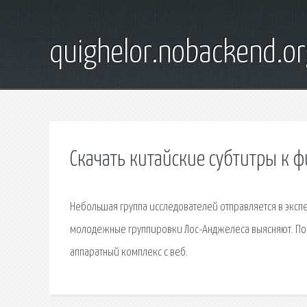
quighelor.nobackend.or
Скачать китайские субтитры к 
Небольшая группа исследователей отправляется в экспе
молодежные группировки Лос-Анджелеса выясняют. Пои
аппаратный комплекс с веб.