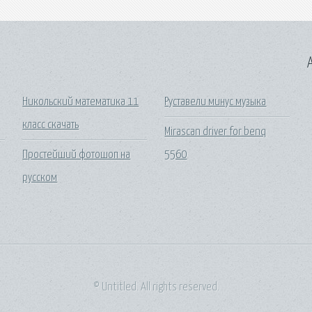
A
Никольский математика 11
Руставели минус музыка
класс скачать
Mirascan driver for benq
Простейший фотошоп на
5560
русском
© Untitled. All rights reserved.