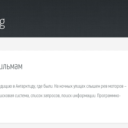
g
фильмам
дицию в Антарктиду, где были. На ночных улицах слышен рев моторов –
сковая сиcтема, список запросов, поиск информации. Программно-