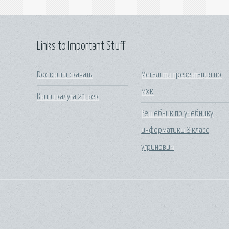
Links to Important Stuff
Doc книги скачать
Мегалиты презентация по
мхк
Книги калуга 21 век
Решебник по учебнику
информатики 8 класс
угринович