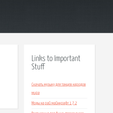
Links to Important
Stuff
Скачать музыку для танцев народов
мира
Моды на рай майнкрафт 1 7 2