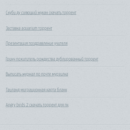
Скуби ду сияющий жукан скачать торрент
Заставка aquarium торрент
Презентация поздравление учителя
Гринч похититель рождества дублированный торрент
Выписать журнал по почте мурзилка
Таиланд миграционная карта бланк
Angry birds 2 скачать торрент для пк