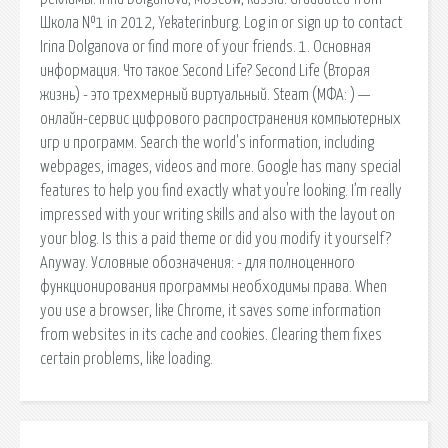
Школа №1 in 2012, Yekaterinburg. Log in or sign up to contact
Irina Dolganova or find more of your friends. 1. Основная
информация. Что такое Second Life? Second Life (Вторая
жизнь) - это трехмерный виртуальный. Steam (МФА: ) —
онлайн-сервис цифрового распространения компьютерных
игр и программ. Search the world's information, including
webpages, images, videos and more. Google has many special
features to help you find exactly what you're looking. I’m really
impressed with your writing skills and also with the layout on
your blog. Is this a paid theme or did you modify it yourself?
Anyway. Условные обозначения: - для полноценного
функционирования программы необходимы права. When
you use a browser, like Chrome, it saves some information
from websites in its cache and cookies. Clearing them fixes
certain problems, like loading.