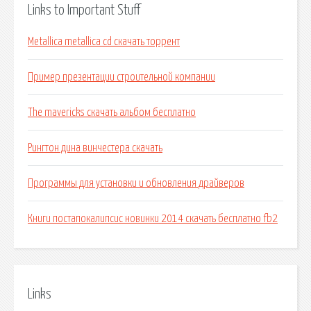
Links to Important Stuff
Metallica metallica cd скачать торрент
Пример презентации строительной компании
The mavericks скачать альбом бесплатно
Рингтон дина винчестера скачать
Программы для установки и обновления драйверов
Книги постапокалипсис новинки 2014 скачать бесплатно fb2
Links