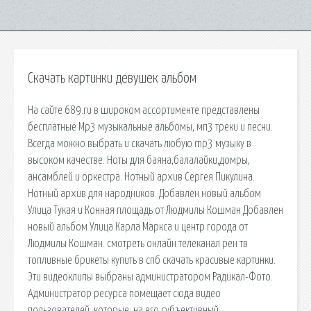
Скачать картинки девушек альбом
На сайте 689.ru в широком ассортименте представлены
бесплатные Mp3 музыкальные альбомы, мп3 треки и песни.
Всегда можно выбрать и скачать любую mp3 музыку в
высоком качестве. Ноты для баяна,балалайки,домры,
ансамблей и оркестра. Нотный архив Сергея Пикулина.
Нотный архив для народников. Добавлен новый альбом
Улица Тукая и Конная площадь от Людмилы Кошман Добавлен
новый альбом Улица Карла Маркса и центр города от
Людмилы Кошман. смотреть онлайн телеканал рен тв
топливные брикеты купить в спб скачать красивые картинки.
Эти видеоклипы выбраны администратором Радикал-Фото.
Администратор ресурса помещает сюда видео
пользователей, которые, на его субъективный.