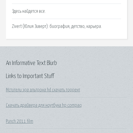
Здесь найдется все.
Zivert (Юлия Зиверт): биография, детство, карьера.
An Informative Text Blurb
Links to Important Stuff
Мстители эра альтрона hd скачать торрент
Скачать драйвера для ноутбука hp compaq
Punch 2011 film