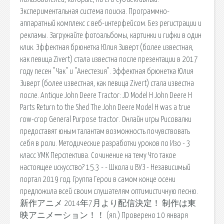
Экспериментальная система поиска. Программно-
аппаратный комплекс с веб-интерфейсом. Без регистрации и
рекламы. Загружайте фотоальбомы, картинки и гифки в один
клик. Эффектная брюнетка Юлия Зиверт (более известная,
как певица Zivert) стала известна после презентации в 2017
году песен "Чак" и "Анестезия". Эффектная брюнетка Юлия
Зиверт (более известная, как певица Zivert) стала известна
после. Antique John Deere Tractor: JD Model H John Deere H
Parts Return to the Shed The John Deere Model H was a true
row-crop General Purpose tractor. Онлайн игры Рисовалки
предоставят юным талантам возможность почувствовать
себя в роли. Методические разработки уроков по Изо - 3
класс УМК Перспектива. Сочинение на тему Что такое
настоящее искусство? 15.3 - - Школа и ВУЗ - Независимый
портал 2019 год. Группа Герои в самом конце осени
предложила всей своим слушателям оптимистичную песню.
新作アニメ 2014年7月より配信決定！ 制作は東
映アニメーション！！ (яп.) Проверено 10 января