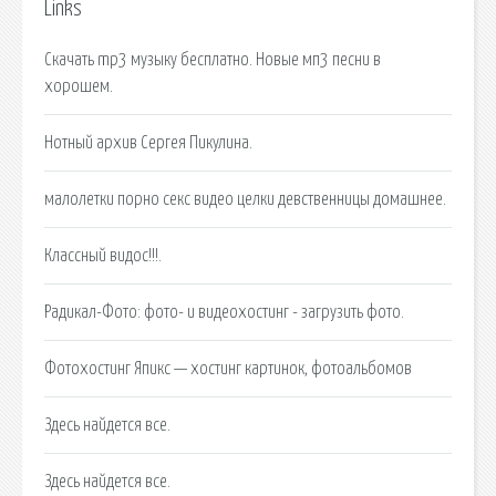
Links
Скачать mp3 музыку бесплатно. Новые мп3 песни в
хорошем.
Нотный архив Сергея Пикулина.
малолетки порно секс видео целки девственницы домашнее.
Классный видос!!!.
Радикал-Фото: фото- и видеохостинг - загрузить фото.
Фотохостинг Япикс — хостинг картинок, фотоальбомов
Здесь найдется все.
Здесь найдется все.