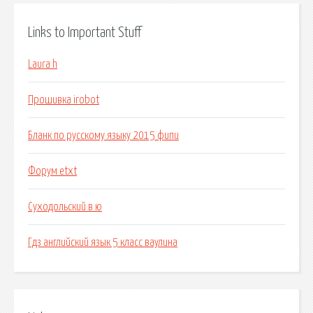
Links to Important Stuff
Laura h
Прошивка irobot
Бланк по русскому языку 2015 фипи
Форум etxt
Суходольский в ю
Гдз английский язык 5 класс ваулина