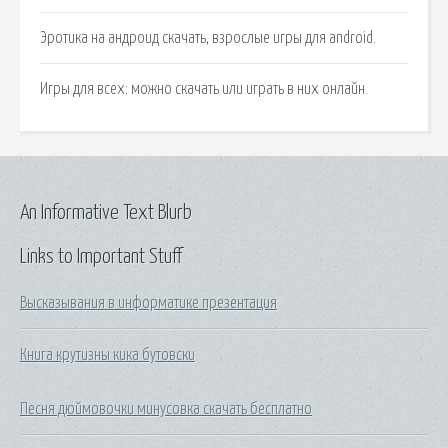
Эротика на андроид скачать, взрослые игры для android.
Игры для всех: можно скачать или играть в них онлайн.
An Informative Text Blurb
Links to Important Stuff
Высказывания в информатике презентация
Книга крутизны кика бутовски
Песня дюймовочки минусовка скачать бесплатно