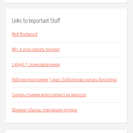
Links to Important Stuff
Mick fleetwood
Wrc 4 игра скачать торрент
140уд17 схема включения
Рабочая программа 3 класс биболетова скачать бесплатно
Скачать стикмен велосипедист на андроид
Древние обычаи спартанцев плутарх