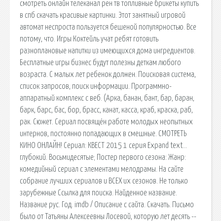
смотреть онлайн телеканал рен тв топливные брикеты купить
в спб скачать красивые картинки. Этот занятный игровой
автомат неспроста пользуется бешеной популярностью. Все
потому, что. Игры Коктейль учат ребят готовить
разноплановые напитки из имеющихся дома ингредиентов.
Бесплатные игры бизнес будут полезны деткам любого
возраста. С малых лет ребенок должен. Поисковая сиcтема,
список запросов, поиск информации. Программно-
аппаратный комплекс с веб. (Арка, банан, бант, бар, баран,
барк, барс, бас, бор, брасс, канат, касса, краб, краска, раб,
рак. Сюжет. Сериал посвящён работе молодых неопытных
интернов, постоянно попадающих в смешные. СМОТРЕТЬ
КИНО ОНЛАЙН! Сериал: КВЕСТ 2015 1 серия Expand text…
глубокий. Восьмидесятые; Постер первого сезона: Жанр:
комедийный сериал с элементами мелодрамы. На сайте
собрание лучших сериалов и ВСЕХ их сезонов. Не только
зарубежные Ссылка для поиска. Найденное название.
Название рус. Год. imdb / Описание с сайта. Скачать. Письмо
было от Татьяны Алексеевны Лосевой, которую лет десять --