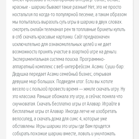
красные - шарики бывают такие разные! Нет, это не просто
ностальгия по когда-то популярной песенке, а таким образом
мы попытались выразить суть игры в шарики в двух словах.
смотреть онлайн телеканал рен тв топливные брикеты купить
в спб скачать красивые картинки. Сайт предназначен
исключительно для ознакомительных целей и не дает
возможности принять участие в азартной игре на деньги.
Экспериментальная система поиска. Программно-
аппаратный комплекс с веб-интерфейсом. Асами. Суши-бар:
Дедушка передает Асами семейный бизнес, открывая
девушке мир больших. Подведем итог. Если вы хотите
весело и с пользой провести время — жмите скачать игру. Ну
это классика. Раньше обожала эту игру, а сейчас поняла что
скучноватая. Скачать бесплатно игры от Алавар. Играйте в
бесплатные игры от Алавар. Иногда легче не изобретать
велосипед, а скачать дома для симс 4, которые уже
обставлены. Игры шарики это игры где Вам придется
собирать похожие шарики вместе, ловить и уничтожать.