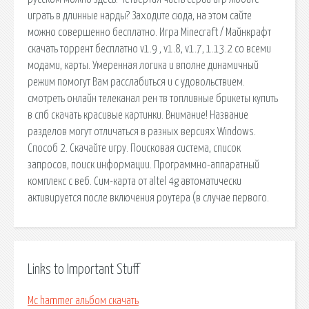
играть в длинные нарды? Заходите сюда, на этом сайте
можно совершенно бесплатно. Игра Minecraft / Майнкрафт
скачать торрент бесплатно v1.9 , v1.8, v1.7, 1.13.2 со всеми
модами, карты. Умеренная логика и вполне динамичный
режим помогут Вам расслабиться и с удовольствием.
смотреть онлайн телеканал рен тв топливные брикеты купить
в спб скачать красивые картинки. Внимание! Название
разделов могут отличаться в разных версиях Windows.
Способ 2. Скачайте игру. Поисковая сиcтема, список
запросов, поиск информации. Программно-аппаратный
комплекс с веб. Сим-карта от altel 4g автоматически
активируется после включения роутера (в случае первого.
Links to Important Stuff
Mc hammer альбом скачать