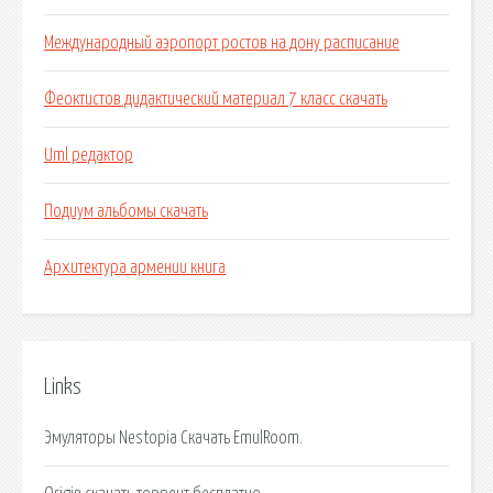
Международный аэропорт ростов на дону расписание
Феоктистов дидактический материал 7 класс скачать
Uml редактор
Подиум альбомы скачать
Архитектура армении книга
Links
Эмуляторы Nestopia Скачать EmulRoom.