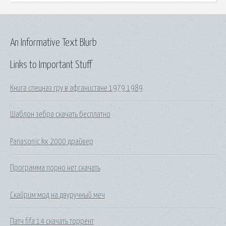
An Informative Text Blurb
Links to Important Stuff
Книга спецназ гру в афганистане 1979 1989
Шаблон зебра скачать бесплатно
Panasonic kx 2000 драйвер
Программа порно нет скачать
Скайрим мод на двуручный меч
Патч fifa 14 скачать торрент