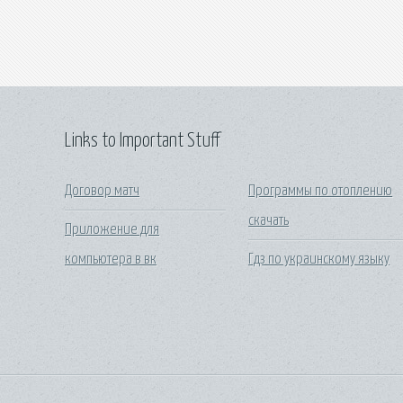
Links to Important Stuff
Договор матч
Программы по отоплению
скачать
Приложение для
компьютера в вк
Гдз по украинскому языку