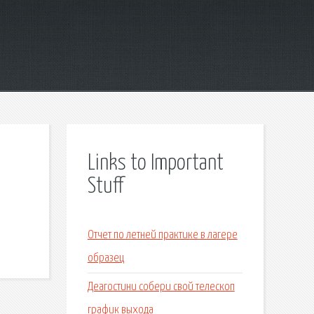
Links to Important
Stuff
Отчет по летней практике в лагере
образец
Деагостини собери свой телескоп
график выхода