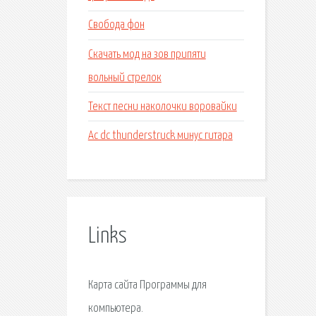
Свобода фон
Скачать мод на зов припяти
вольный стрелок
Текст песни наколочки воровайки
Ac dc thunderstruck минус гитара
Links
Карта сайта Программы для
компьютера.