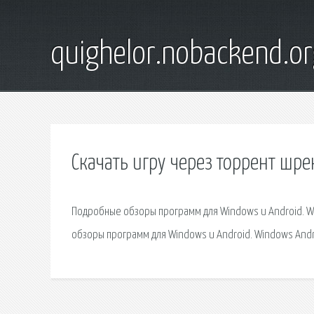
quighelor.nobackend.or
Скачать игру через торрент шре
Подробные обзоры программ для Windows и Android. Win
обзоры программ для Windows и Android. Windows Androi