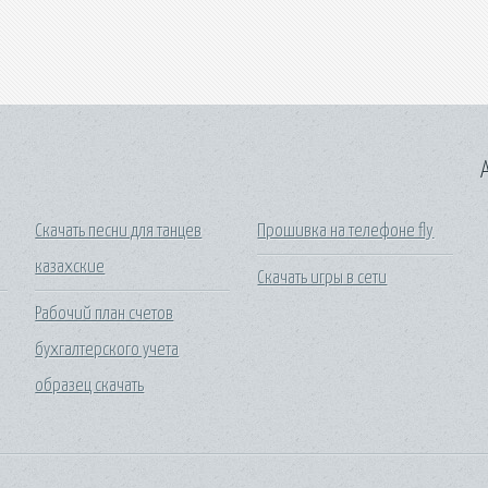
A
Скачать песни для танцев
Прошивка на телефоне fly
казахские
Скачать игры в сети
Рабочий план счетов
бухгалтерского учета
образец скачать