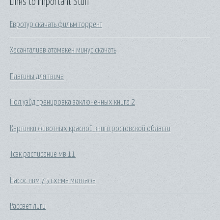
Links to Important Stuff
Евротур скачать фильм торрент
Хасангалиев атамекен минус скачать
Плагины для твича
Пол уэйд тренировка заключенных книга 2
Картинки животных красной книги ростовской области
Тсэк расписание мв 11
Насос нвм 75 схема монтажа
Рассвет лиги