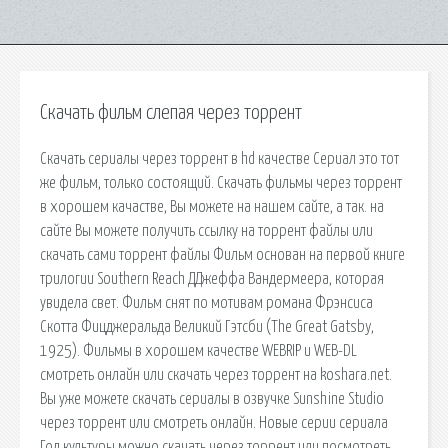
Скачать фильм слепая через торрент
Скачать сериалы через торрент в hd качестве Сериал это тот
же фильм, только состоящий. Скачать фильмы через торрент
в хорошем качастве, Вы можете на нашем сайте, а так. на
сайте Вы можете получить ссылку на торрент файлы или
скачать сами торрент файлы Фильм основан на первой книге
трилогии Southern Reach ДДжеффа Вандермеера, которая
увидела свет. Фильм снят по мотивам романа Фрэнсиса
Скотта Фицджеральда Великий Гэтсби (The Great Gatsby,
1925). Фильмы в хорошем качестве WEBRIP и WEB-DL
смотреть онлайн или скачать через торрент на koshara.net.
Вы уже можете скачать сериалы в озвучке Sunshine Studio
через торрент или смотреть онлайн. Новые серии cериала
Год культуры можно скачать через торрент или посмотреть