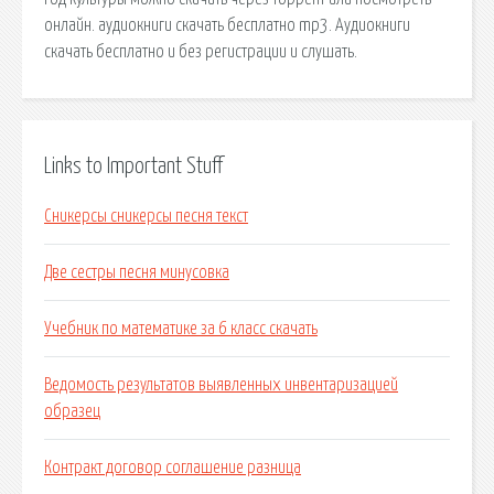
онлайн. аудиокниги скачать бесплатно mp3. Аудиокниги
скачать бесплатно и без регистрации и слушать.
Links to Important Stuff
Сникерсы сникерсы песня текст
Две сестры песня минусовка
Учебник по математике за 6 класс скачать
Ведомость результатов выявленных инвентаризацией
образец
Контракт договор соглашение разница