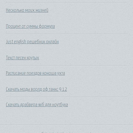
Несколько моих жизней
Процент от суммы формула
Just english решебник онлайн
Текст песен крутых
Расписание поездов коноша ухта
Скачать моды ворлд оф танкс 9 12
Скачать драйвера wifi для ноутбука