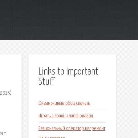
Links to Important
Stuff
(2015)
Океан живые обои скачать
Играть в авакин лайф онлайн
Региональный оператор капремонт
ент