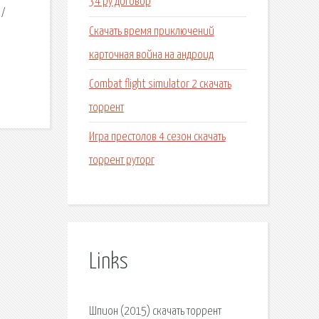
34 ру договор
 /
Скачать время приключений
карточная война на андроид
Combat flight simulator 2 скачать
торрент
Игра престолов 4 сезон скачать
торрент руторг
Links
Шпион (2015) скачать торрент