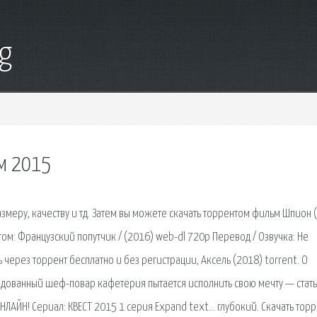
g
м 2015
меру, качеству и тд. Затем вы можете скачать торрентом фильм Шпион 
ом: Французский попутчик / (2016) web-dl 720p Перевод / Озвучка: Не
ь через торрент бесплатно и без регистрации, Аксель (2018) torrent. О
одованный шеф-повар кафетерия пытается исполнить свою мечту — стать
АЙН! Сериал: КВЕСТ 2015 1 серия Expand text… глубокий. Скачать торр