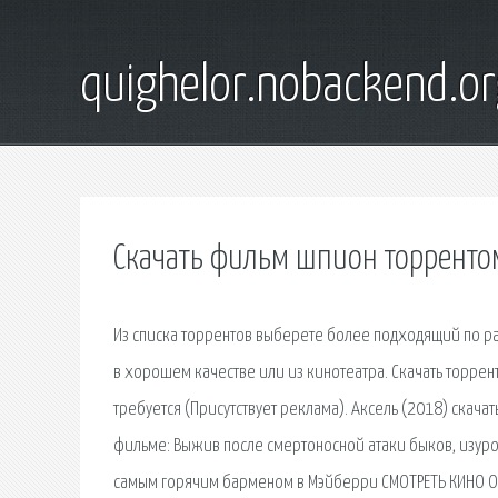
quighelor.nobackend.or
Скачать фильм шпион торренто
Из списка торрентов выберете более подходящий по раз
в хорошем качестве или из кинотеатра. Скачать торрент
требуется (Присутствует реклама). Аксель (2018) скачат
фильме: Выжив после смертоносной атаки быков, изур
самым горячим барменом в Мэйберри СМОТРЕТЬ КИНО ОНЛ