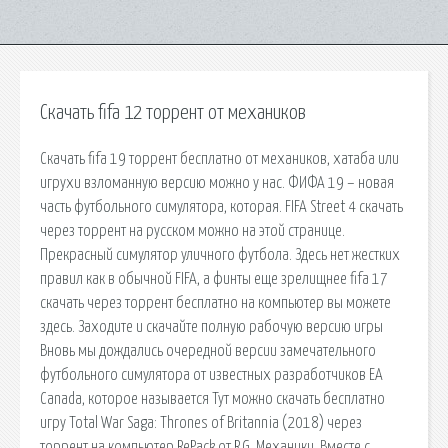
Скачать fifa 12 торрент от механиков
Скачать fifa 19 торрент бесплатно от механиков, хатаба или
игрухи взломанную версию можно у нас. ФИФА 19 – новая
часть футбольного симулятора, которая. FIFA Street 4 скачать
через торрент на русском можно на этой странице.
Прекрасный симулятор уличного футбола. Здесь нет жестких
правил как в обычной FIFA, а финты еще зрелищнее fifa 17
скачать через торрент бесплатно на компьютер вы можете
здесь. Заходите и скачайте полную рабочую версию игры
Вновь мы дождались очередной версии замечательного
футбольного симулятора от известных разработчиков EA
Canada, которое называется Тут можно скачать бесплатно
игру Total War Saga: Thrones of Britannia (2018) через
торрент на компьютер RePack от R.G. Механики. Вместе с