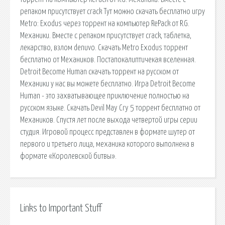
репаком присутствует crack Тут можно скачать бесплатно игру
Metro: Exodus через торрент на компьютер RePack от R.G.
Механики. Вместе с репаком присутствует crack, таблетка,
лекарство, взлом denuvo. Скачать Metro Exodus торрент
бесплатно от Механиков. Постапокалиптичекая вселенная.
Detroit Become Human скачать торрент на русском от
Механики у нас вы можете бесплатно. Игра Detroit Become
Human - это захватывающее приключение полностью на
русском языке. Скачать Devil May Cry 5 торрент бесплатно от
Механиков. Спустя лет после выхода четвертой игры серии
студия. Игровой процесс представлен в формате шутер от
первого и третьего лица, механика которого выполнена в
формате «Королевской битвы».
Links to Important Stuff